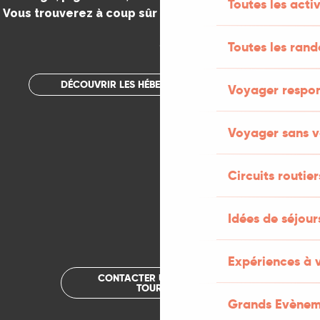
Toutes les activ
Vous trouverez à coup sûr votre bonheur dans le Lot.
.
Toutes les ran
DÉCOUVRIR LES HÉBERGEMENTS INSOLITES
Voyager respo
Voyager sans v
Circuits routier
Idées de séjou
Expériences à 
CONTACTER UN OFFICE DE
TOURISME
Grands Evènem