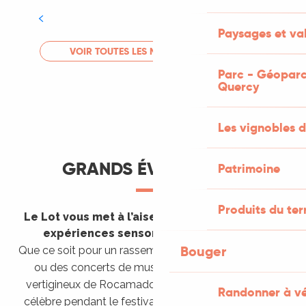
Tout l'agenda
Paysages et val
LIRE LA SUITE
VOIR TOUTES LES MANIFESTATIONS
Parc - Géoparc
Quercy
Les vignobles d
GRANDS ÉVÈNEMENTS
Patrimoine
Produits du ter
Le Lot vous met à l’aise en vous invitant à des
expériences sensorielles étonnantes !
Bouger
Que ce soit pour un rassemblement de montgolfières
ou des concerts de musique sacrée dans le site
vertigineux de Rocamadour, pour écouter un opéra
Randonner à v
célèbre pendant le festival de Saint-Céré ou encore