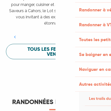
pour manger, cuisiner et s’amuser pendant Lot of
Randonner à vé
Saveurs à Cahors, le Lot sait vous mettre à l’aise en
vous invitant à des expériences sensorielles
Festival Lot of Saveurs
étonnantes !
Randonner à V
LIRE LA SUITE
Toutes les peti
TOUS LES FESTIVALS À
VENIR
Se baigner en e
Naviguer en c
Autres activités
Les trails du
RANDONNÉES ET ITINÉRANCE