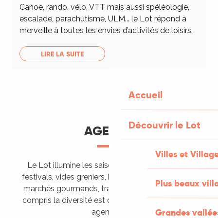
Canoë, rando, vélo, VTT mais aussi spéléologie,
escalade, parachutisme, ULM... le Lot répond à
merveille à toutes les envies d’activités de loisirs.
LIRE LA SUITE
Accueil
Découvrir le Lot
AGENDA
Villes et Villag
Le Lot illumine les saisons de ses animations :
festivals, vides greniers, brocantes, fêtes votives,
Plus beaux vill
marchés gourmands, trails sportifs… Vous l’aurez
compris la diversité est de mise, alors tous à vos
Grandes vallée
agendas !