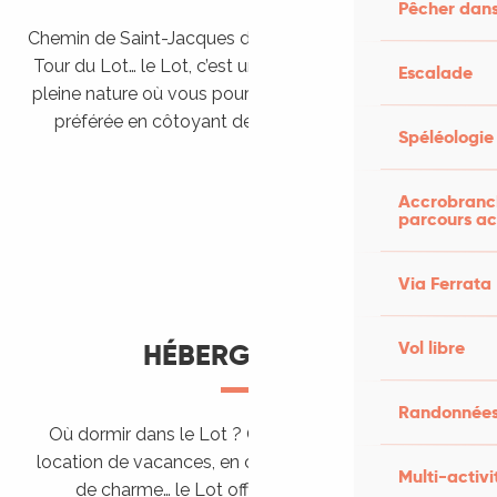
Pêcher dans
Chemin de Saint-Jacques de Compostelle, Véloroutes,
Tour du Lot… le Lot, c’est une véritable destination de
Escalade
pleine nature où vous pourrez pratiquer votre activité
préférée en côtoyant des paysages grandioses.
Spéléologie
Randonner en itinérance
Le Lot en car et en train
Balades et randonnées
Accrobranch
parcours ac
Via Ferrata
Vol libre
HÉBERGEMENTS
Randonnées
Où dormir dans le Lot ? Chez l’habitant, dans une
location de vacances, en camping, ou dans un hôtel
Multi-activi
de charme… le Lot offre des hébergements