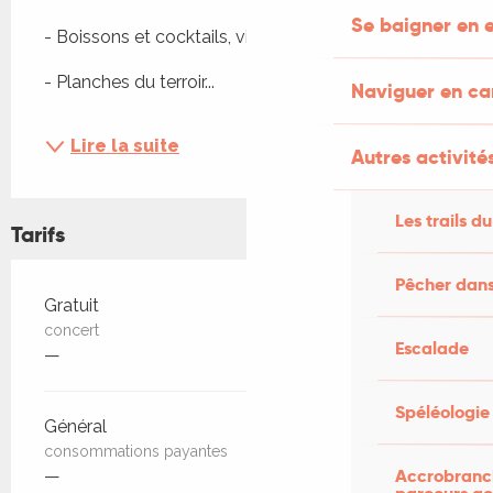
Se baigner en e
- Boissons et cocktails, vins et eaux, bières
- Planches du terroir...
Naviguer en c
Lire la suite
Autres activités
Les trails du
Tarifs
Pêcher dans
Tarifs 2026
Gratuit
concert
Escalade
—
Spéléologie
Général
consommations payantes
Accrobranch
—