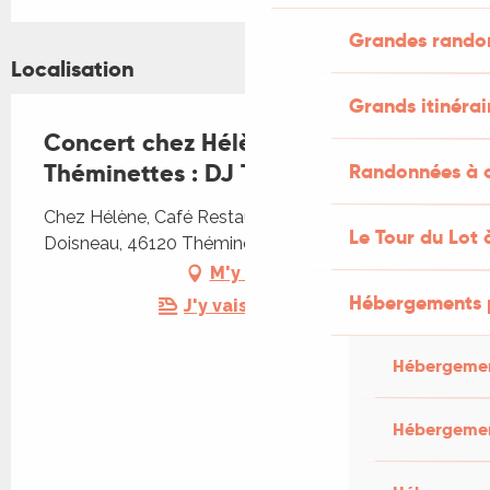
Grandes rando
Localisation
Grands itinérai
Concert chez Hélène à
Théminettes : DJ Taxi
Randonnées à c
Chez Hélène, Café Restaurant, 147 rue Robert
Le Tour du Lot 
Doisneau, 46120 Théminettes
M'y rendre
Hébergements 
J'y vais en train !
Hébergemen
Hébergemen