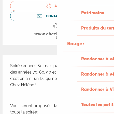
APPELER
Patrimoine
CONTACTEZ-NOUS
Produits du ter
www.chezhelene.net
Bouger
Description
Randonner à v
Soirée années 80 mais pas que ! Un peu de sons 
des années 70, 80, 90 et jusqu'à aujourd'hui ! Taxi, 
Randonner à vé
c'est un ami, un DJ qui nous ambiance chaque été 
Chez Hélène !
Randonner à V
Toutes les peti
Vous seront proposés dans les jardins d'Hélène 
toute la soirée: