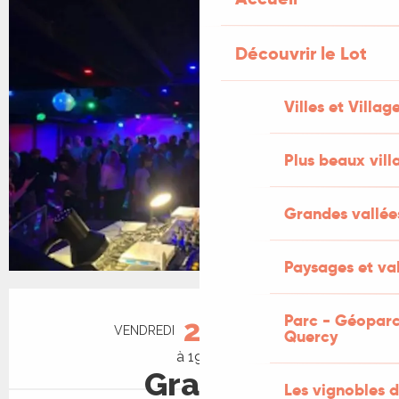
+2 PHOTOS
Découvrir le Lot
Villes et Villag
Plus beaux vill
Grandes vallée
Paysages et val
Ouverture et coordonnées
Parc - Géoparc
21
VENDREDI
AOÛT
Quercy
à 19:00
Gratuit
Les vignobles d