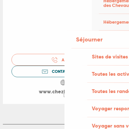
Hébergement
des Chevau
Hébergement
Séjourner
Sites de visites
APPELER
CONTACTEZ-NOUS
Toutes les activ
Toutes les ran
www.chezhelene.net
Voyager respo
Voyager sans v