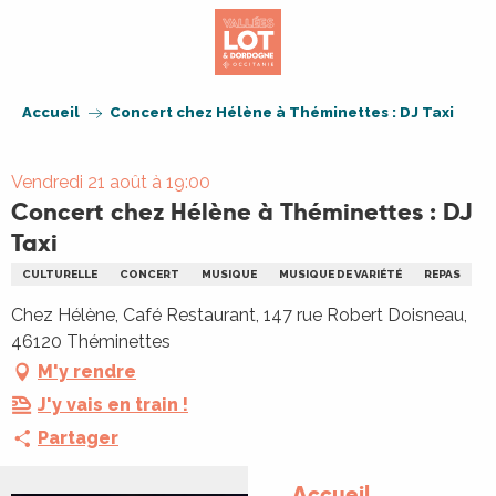
Aller
au
contenu
principal
Accueil
Concert chez Hélène à Théminettes : DJ Taxi
Vendredi 21 août à 19:00
Concert chez Hélène à Théminettes : DJ
Taxi
CULTURELLE
CONCERT
MUSIQUE
MUSIQUE DE VARIÉTÉ
REPAS
Chez Hélène, Café Restaurant, 147 rue Robert Doisneau,
46120 Théminettes
M'y rendre
J'y vais en train !
Partager
Accueil