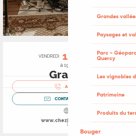
Grandes vallée
Paysages et val
Ouverture et coordonnées
Parc - Géoparc
14
VENDREDI
AOÛT
Quercy
à 19:00
Gratuit
Les vignobles d
APPELER
Patrimoine
CONTACTEZ-NOUS
Produits du ter
www.chezhelene.net
Bouger