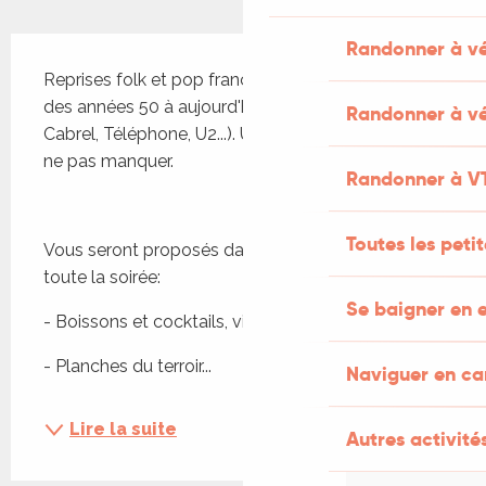
Description
Randonner à v
Reprises folk et pop françaises et anglophones 
des années 50 à aujourd'hui (Beatles, Dylan, 
Randonner à vé
Cabrel, Téléphone, U2...). Un concert chaleureux à 
ne pas manquer.
Randonner à V
Toutes les peti
Vous seront proposés dans les jardins d'Hélène 
toute la soirée:
Se baigner en e
- Boissons et cocktails, vins et eaux, bières
- Planches du terroir...
Naviguer en c
Lire la suite
Autres activités