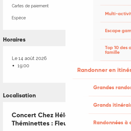
Cartes de paiement
Multi-activi
Espèce
Escape game
Horaires
Top 10 des a
famille
Le 14 août 2026
19:00
Randonner en itiné
Grandes rando
Localisation
Grands itinérai
Concert Chez Hélène à
Théminettes : Fleurs Sauvages
Randonnées à c