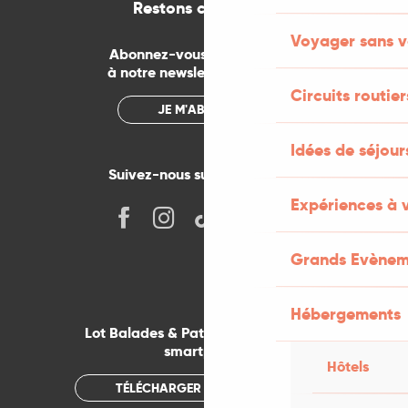
Restons connectés
Voyager sans v
Abonnez-vous gratuitement
à notre newsletter mensuelle
Circuits routier
JE M'ABONNE
Idées de séjou
Suivez-nous sur les réseaux !
Expériences à 
Grands Evènem
Hébergements
Lot Balades & Patrimoines sur votre
smartphone
Hôtels
TÉLÉCHARGER L'APPLICATION