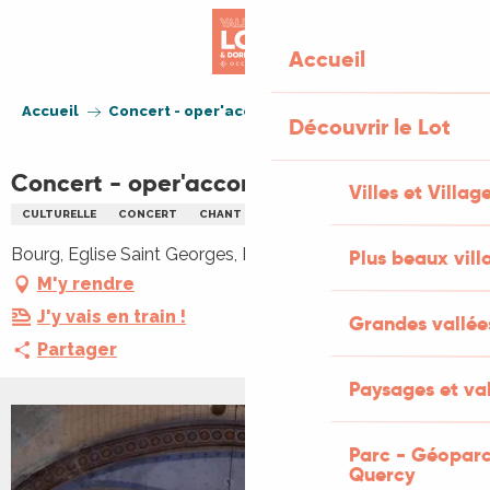
Aller
au
Accueil
contenu
principal
Accueil
Concert - oper'accordéon
Découvrir le Lot
Concert - oper'accordéon
Villes et Villag
CULTURELLE
CONCERT
CHANT
MUSIQUE CLASSIQUE
Bourg, Eglise Saint Georges, Bourg, 46600 Floirac
Plus beaux vill
M'y rendre
J'y vais en train !
Grandes vallée
Partager
Paysages et val
Parc - Géoparc
Quercy