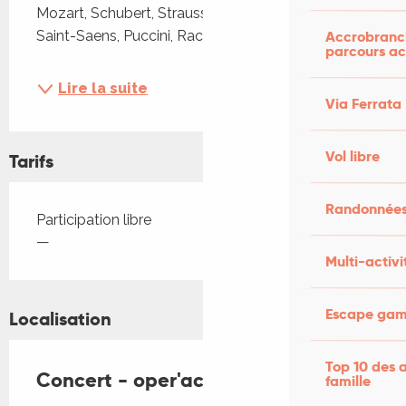
Mozart, Schubert, Strauss, Bizet, Offenbach, 
Accrobranch
Saint-Saens, Puccini, Rachmaninov, Weil...
parcours ac
Lire la suite
Via Ferrata
Vol libre
Tarifs
Randonnées
Tarifs 2026
Participation libre
—
Multi-activi
Escape game
Localisation
Top 10 des a
Concert - oper'accordéon
famille