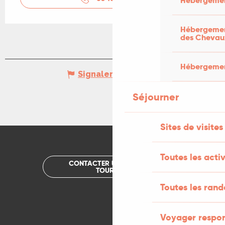
Hébergemen
Hébergement
des Chevau
Hébergement
Signaler une erreur
Séjourner
Sites de visites
Toutes les activ
CONTACTER UN OFFICE DE
TOURISME
Toutes les ran
Voyager respo