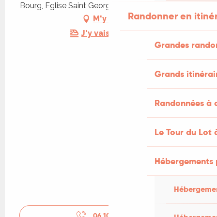
Bourg, Eglise Saint Georges, Bourg, 46600 Floirac
Randonner en itiné
M'y rendre
J'y vais en train !
Grandes rando
Grands itinérai
Randonnées à c
Le Tour du Lot 
Hébergements 
Hébergemen
06 10 99 21
▒▒