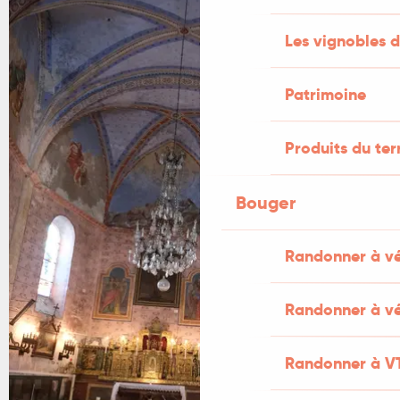
Les vignobles d
Patrimoine
Produits du ter
Bouger
Randonner à v
Randonner à vé
Randonner à V