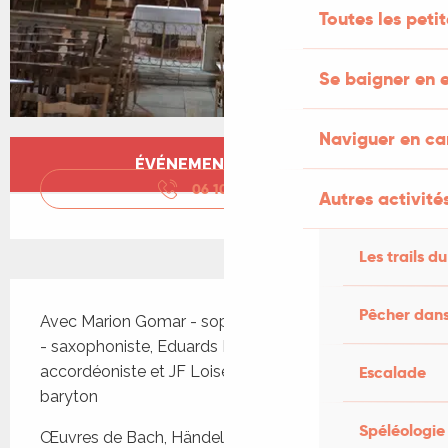
Toutes les peti
Se baigner en e
Naviguer en c
Ouverture et coordonnées
ÉVÉNEMENT TERMINÉ
06 10 99 21
▒▒
Autres activités
Les trails du
Description
Pêcher dans
Avec Marion Gomar - soprano, Evgenii Chekashov 
- saxophoniste, Eduards Rutkovskis - 
Escalade
accordéoniste et JF Loiseleur des Longchamps - 
baryton
Spéléologie
Œuvres de Bach, Händel, Rameau, Haydn, 