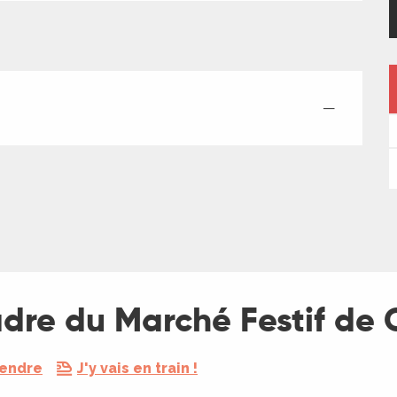
—
adre du Marché Festif de 
rendre
J'y vais en train !