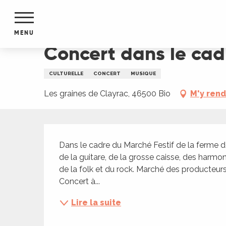
Aller
Accueil
Concert dans le cadre du Marché Festif 
au
contenu
MENU
principal
Concert dans le cad
NTS
MENTS
CULTURELLE
CONCERT
MUSIQUE
S
URS
Les graines de Clayrac, 46500 Bio
M'y ren
Description
du Lot
Dans le cadre du Marché Festif de la ferme d
dans
de la guitare, de la grosse caisse, des harmo
s le
de la folk et du rock. Marché des producteurs 
Concert à...
Lire la suite
e