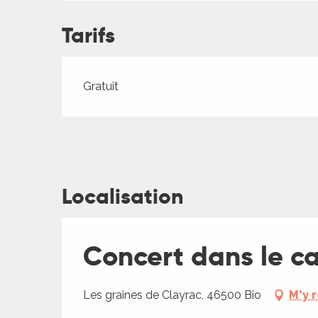
ches,
 et
Tarifs
car
ues
Tarifs 2026
Gratuit
a
ents
es
ents
Localisation
es
ités
ames
piste
Concert dans le c
 faire
Les graines de Clayrac, 46500 Bio
M'y 