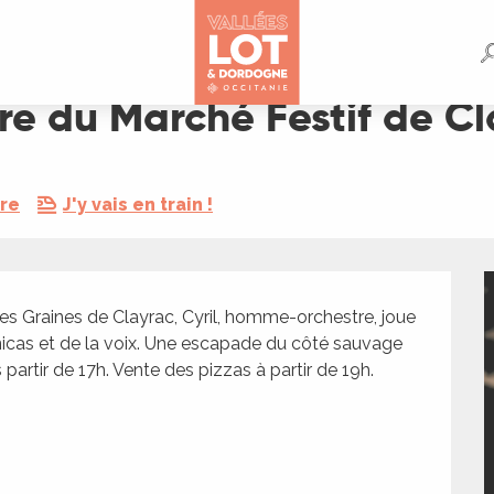
de Clayrac
re du Marché Festif de C
dre
J'y vais en train !
es Graines de Clayrac, Cyril, homme-orchestre, joue 
nicas et de la voix. Une escapade du côté sauvage 
partir de 17h. Vente des pizzas à partir de 19h. 