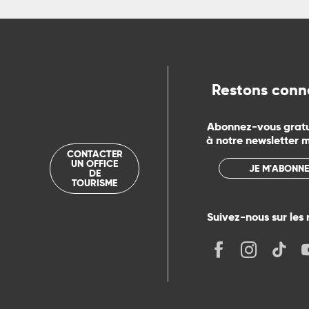
ue
Restons conn
Abonnez-vous grat
à notre newsletter 
CONTACTER
UN OFFICE
JE M'ABONNE
DE
TOURISME
Suivez-nous sur les 
its