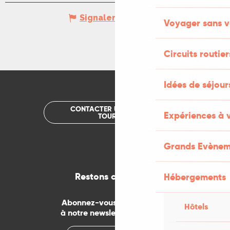
Signaler une erreur
Voyager sans v
Circuits routier
Idées de séjou
CONTACTER UN OFFICE DE
Expériences à 
TOURISME
Grands Evènem
Restons connectés
Hébergements
Abonnez-vous gratuitement
Hôtels
à notre newsletter mensuelle