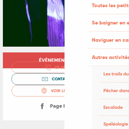
Toutes les peti
Se baigner en e
Naviguer en c
Ouverture et coordonnées
Autres activités
ÉVÉNEMENT TERMINÉ
07 68 32 96
▒▒
Les trails du
CONTACTEZ-NOUS
Pêcher dans
VOIR LES SITES WEB
Page Facebook
Escalade
Spéléologie