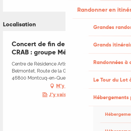
Randonner en itiné
Localisation
Grandes rando
Concert de fin de résidence au
Grands itinérai
CRAB : groupe Mézard
Randonnées à c
Centre de Résidence Artistique de Belmontet
Belmontet, Route de la Gariotte, Belmontet,
46800 Montcuq-en-Quercy-Blanc
Le Tour du Lot 
M'y rendre
J'y vais en train !
Hébergements 
Hébergemen