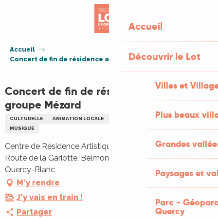
Aller
au
Accueil
contenu
principal
Accueil
Découvrir le Lot
Concert de fin de résidence au CRAB : groupe Mézard
Villes et Villag
Concert de fin de résidence au CRAB :
groupe Mézard
Plus beaux vill
CULTURELLE
ANIMATION LOCALE
CONCERT
JAZZ ET BLUES
MUSIQUE
Grandes vallée
Centre de Résidence Artistique de Belmontet Belmontet,
Route de la Gariotte, Belmontet, 46800 Montcuq-en-
Quercy-Blanc
Paysages et val
M'y rendre
J'y vais en train !
Parc - Géoparc
Quercy
Partager