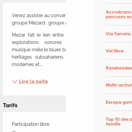
Description
Accrobranch
Venez assister au concert de fin de résidence du 
parcours ac
groupe Mézard : groupe afro blues oriental.
Via Ferrata
Mezar fait le lien entre traditions ancestrales et 
explorations sonores contemporaines. Leur 
musique mêle le blues bédouin - puisant dans les 
Vol libre
héritages subsahariens – à des textures plus 
modernes et...
Randonnées
Lire la suite
Multi-activi
Escape game
Tarifs
Top 10 des a
Tarifs 2026
famille
Participation libre
—