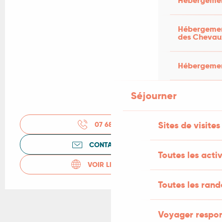
Hébergemen
Hébergement
des Chevau
Hébergement
Séjourner
Sites de visites
07 68 32 96
▒▒
CONTACTEZ-NOUS
Toutes les activ
VOIR LES SITES WEB
Toutes les ran
Voyager respo