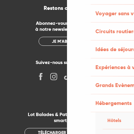
Restons connectés
Voyager sans v
Abonnez-vous gratuitement
à notre newsletter mensuelle
Circuits routier
JE M'ABONNE
Idées de séjou
Suivez-nous sur les réseaux !
Expériences à 
Grands Evènem
Hébergements
Lot Balades & Patrimoines sur votre
Hôtels
smartphone
TÉLÉCHARGER L'APPLICATION