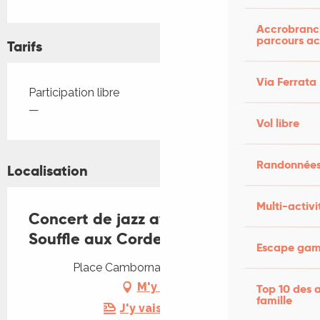
Accrobranch
parcours ac
Tarifs
Via Ferrata
Tarifs 2026
Participation libre
—
Vol libre
Randonnées
Localisation
Multi-activi
Concert de jazz avec la Cie du
Souffle aux Cordes
Escape game
Place Cambornac, 46340 Salviac
M'y rendre
Top 10 des a
famille
J'y vais en train !