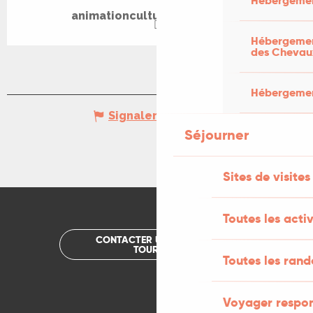
Hébergemen
animationculturesalviac.com
Hébergement
des Chevau
Hébergement
Signaler une erreur
Séjourner
Sites de visites
Toutes les activ
CONTACTER UN OFFICE DE
TOURISME
Toutes les ran
Voyager respo