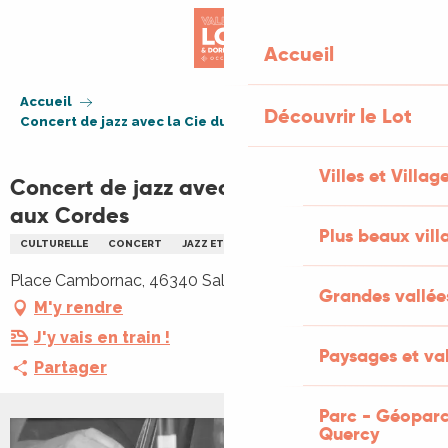
Aller
au
Accueil
contenu
principal
Accueil
Découvrir le Lot
Concert de jazz avec la Cie du Souffle aux Cordes
Villes et Villag
Concert de jazz avec la Cie du Souffle
aux Cordes
Plus beaux vill
CULTURELLE
CONCERT
JAZZ ET BLUES
Place Cambornac, 46340 Salviac
Grandes vallée
M'y rendre
J'y vais en train !
Paysages et val
Partager
Parc - Géoparc
Quercy