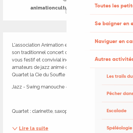
Toutes les peti
animationculturesalviac.com
Se baigner en e
Description
Naviguer en c
L'association Animation et Culture vous propose 
son traditionnel concert de jazz annuel. Rendez-
Autres activités
vous festif et convivial incontournable des 
amateurs de jazz animé cette année par le 
Quartet la Cie du Souffle aux Cordes !
Les trails du
Jazz - Swing manouche - Blues
Pêcher dans
Escalade
Quartet : clarinette, saxophone, guitare et...
Spéléologie
Lire la suite