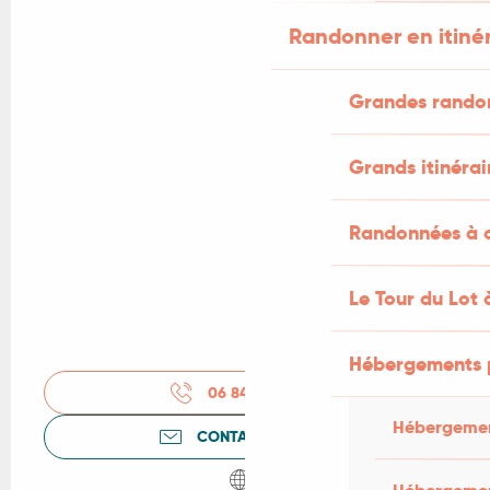
Randonner en itiné
Grandes rando
Grands itinérai
Randonnées à c
Le Tour du Lot 
Hébergements 
06 84 36 64
▒▒
Hébergemen
CONTACTEZ-NOUS