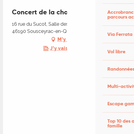
Concert de la chorale Arpège
Accrobranch
parcours ac
16 rue du Sucot, Salle des fêtes, 16 rue du Sucot,
46190 Sousceyrac-en-Quercy
Via Ferrata
M'y rendre
J'y vais en train !
Vol libre
Randonnées
Multi-activi
Escape game
Top 10 des a
famille