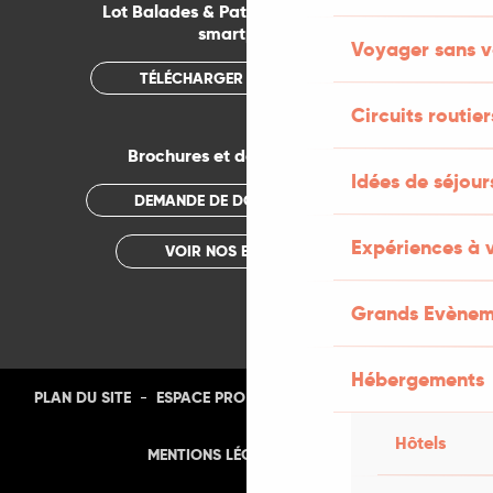
Lot Balades & Patrimoines sur votre
smartphone
Voyager sans v
TÉLÉCHARGER L'APPLICATION
Circuits routier
Brochures et documentations
Idées de séjou
DEMANDE DE DOCUMENTATION
Expériences à 
VOIR NOS BROCHURES
Grands Evènem
Hébergements
-
-
-
-
PLAN DU SITE
ESPACE PRO
PRESSE
PHOTOTHÈQUE
Hôtels
-
MENTIONS LÉGALES
CGU