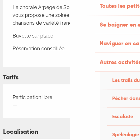
Toutes les peti
La chorale Arpege de Sousceyrac en Quercy 
vous propose une soirée concert avec des 
chansons de variété française 
Se baigner en e
Buvette sur place
Naviguer en c
Réservation conseillée
Autres activités
Tarifs
Les trails du
Tarifs 2026
Participation libre
Pêcher dans
—
Escalade
Localisation
Spéléologie