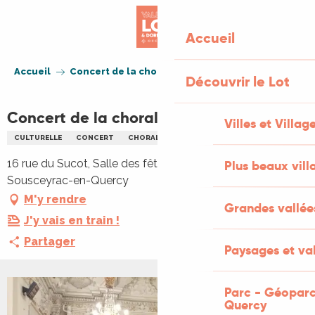
Aller
au
Accueil
contenu
principal
Accueil
Concert de la chorale Arpège
Découvrir le Lot
Concert de la chorale Arpège
Villes et Villag
CULTURELLE
CONCERT
CHORALE
16 rue du Sucot, Salle des fêtes, 16 rue du Sucot, 46190
Plus beaux vill
Sousceyrac-en-Quercy
M'y rendre
Grandes vallée
J'y vais en train !
Partager
Paysages et val
Parc - Géoparc
+1 PHOTO
Quercy