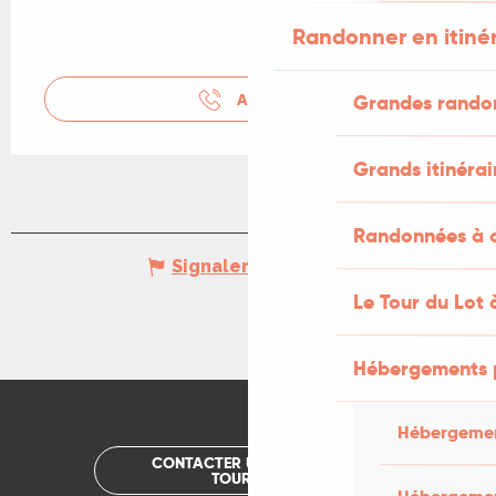
Randonner en itiné
APPELER
Grandes rando
Grands itinérai
Randonnées à c
Signaler une erreur
Le Tour du Lot 
Hébergements 
Hébergemen
CONTACTER UN OFFICE DE
TOURISME