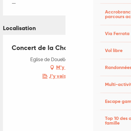
—
Accrobranch
parcours ac
Localisation
Via Ferrata
Concert de la Chorale de Douelle
Vol libre
Eglise de Douelle, 46140 Douelle
Randonnées
M'y rendre
J'y vais en train !
Multi-activi
Escape game
Top 10 des a
famille