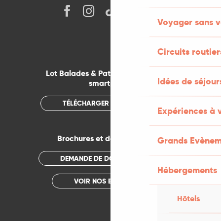
Voyager sans v
Circuits routier
Lot Balades & Patrimoines sur votre
Idées de séjou
smartphone
TÉLÉCHARGER L'APPLICATION
Expériences à 
Brochures et documentations
Grands Evènem
DEMANDE DE DOCUMENTATION
Hébergements
VOIR NOS BROCHURES
Hôtels