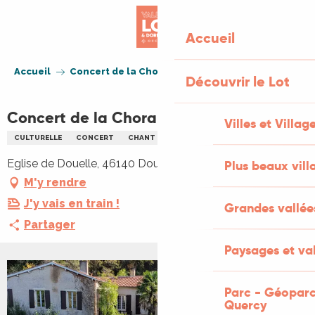
Aller
au
Accueil
contenu
principal
Accueil
Concert de la Chorale de Douelle
Découvrir le Lot
Concert de la Chorale de Douelle
Villes et Villag
CULTURELLE
CONCERT
CHANT
CHORALE
Eglise de Douelle, 46140 Douelle
Plus beaux vill
M'y rendre
J'y vais en train !
Grandes vallée
Partager
Paysages et val
+1 PHOTO
Parc - Géoparc
Quercy