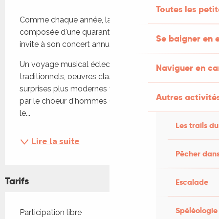
Description
Toutes les peti
Comme chaque année, la chorale de Douelle, 
composée d'une quarantaine de choristes, vous 
Se baigner en e
invite à son concert annuel.
Un voyage musical éclectique mêlant chants 
Naviguer en c
traditionnels, oeuvres classiques et quelques 
surprises plus modernes vous seront proposés 
Autres activités
par le choeur d'hommes (nommé CHOR'HOM) et 
le...
Les trails du
Lire la suite
Pêcher dans
Tarifs
Escalade
Spéléologie
Tarifs 2026
Participation libre