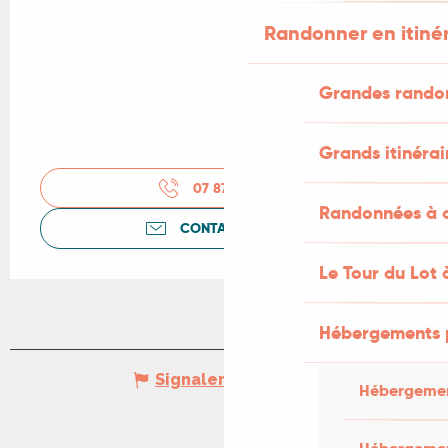
Randonner en itiné
Grandes rando
Grands itinérai
07 87 11 43
▒▒
Randonnées à c
CONTACTEZ-NOUS
Le Tour du Lot 
Hébergements 
Signaler une erreur
Hébergemen