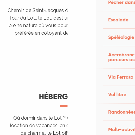
Pêcher dans
Chemin de Saint-Jacques de Compostelle, Véloroutes,
Tour du Lot… le Lot, c’est une véritable destination de
Escalade
pleine nature où vous pourrez pratiquer votre activité
préférée en côtoyant des paysages grandioses.
Spéléologie
Randonner en itinérance
Le Lot en car et en train
Balades et randonnées
Accrobranch
parcours ac
Via Ferrata
Vol libre
HÉBERGEMENTS
Randonnées
Où dormir dans le Lot ? Chez l’habitant, dans une
location de vacances, en camping, ou dans un hôtel
Multi-activi
de charme… le Lot offre des hébergements