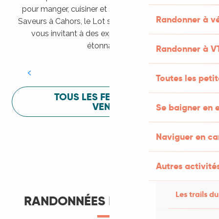
pour manger, cuisiner et s’amuser pendant Lot of
Randonner à vé
Saveurs à Cahors, le Lot sait vous mettre à l’aise en
vous invitant à des expériences sensorielles
Festival Lot of Saveurs
étonnantes !
Randonner à V
LIRE LA SUITE
Toutes les peti
TOUS LES FESTIVALS À
VENIR
Se baigner en e
Naviguer en c
Autres activités
Les trails du
RANDONNÉES ET ITINÉRANCE