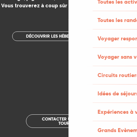
Toutes les activ
Vous trouverez à coup sûr votre bonheur dans le Lot.
.
Toutes les ran
DÉCOUVRIR LES HÉBERGEMENTS INSOLITES
Voyager respo
Voyager sans v
Circuits routier
Idées de séjou
Expériences à 
CONTACTER UN OFFICE DE
TOURISME
Grands Evènem