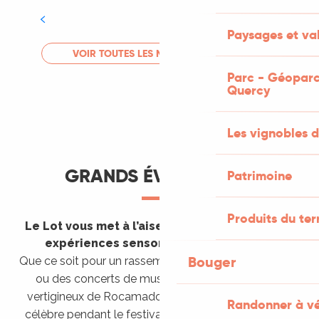
Tout l'agenda
Paysages et val
LIRE LA SUITE
VOIR TOUTES LES MANIFESTATIONS
Parc - Géoparc
Quercy
Les vignobles d
GRANDS ÉVÈNEMENTS
Patrimoine
Produits du ter
Le Lot vous met à l’aise en vous invitant à des
expériences sensorielles étonnantes !
Bouger
Que ce soit pour un rassemblement de montgolfières
ou des concerts de musique sacrée dans le site
vertigineux de Rocamadour, pour écouter un opéra
Randonner à v
célèbre pendant le festival de Saint-Céré ou encore