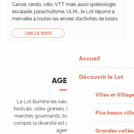
Canoë, rando, vélo, VTT mais aussi spéléologie,
escalade, parachutisme, ULM... le Lot répond à
merveille à toutes les envies d’activités de loisirs.
LIRE LA SUITE
Accueil
Découvrir le Lot
AGENDA
Villes et Villag
Le Lot illumine les saisons de ses animations :
festivals, vides greniers, brocantes, fêtes votives,
Plus beaux vill
marchés gourmands, trails sportifs… Vous l’aurez
compris la diversité est de mise, alors tous à vos
Grandes vallée
agendas !