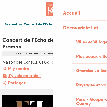
Aller
au
Accueil
contenu
principal
Accueil
Concert de l'Echo de la Luz : Soirée Bramhs
Découvrir le Lot
Concert de l'Echo de la Luz : Soirée
Villes et Villag
Bramhs
CULTURELLE
CONCERT
MUSIQUE
MUSIQUE CLASSIQUE
Plus beaux vill
Maison des Consuls, 61 Gd Rue de la Ville, 46140 Luzech
M'y rendre
Grandes vallée
J'y vais en train !
Partager
Paysages et val
Parc - Géoparc
+1 PHOTO
Quercy