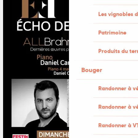
Les vignobles d
Patrimoine
Produits du ter
Bouger
Randonner à v
Randonner à vé
Randonner à V