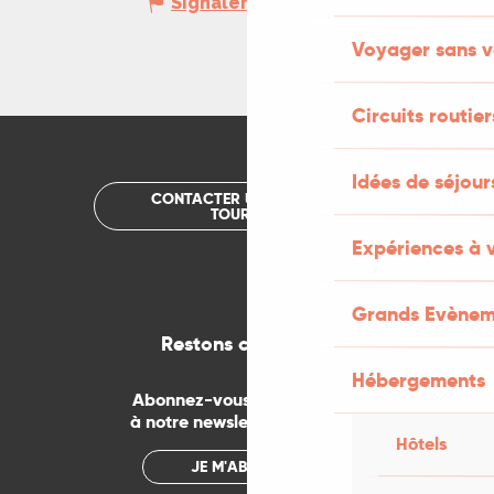
Signaler une erreur
Voyager sans v
Circuits routier
Idées de séjou
CONTACTER UN OFFICE DE
TOURISME
Expériences à 
Grands Evènem
Restons connectés
Hébergements
Abonnez-vous gratuitement
à notre newsletter mensuelle
Hôtels
JE M'ABONNE