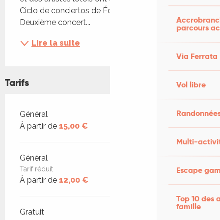
Ciclo de conciertos de Écho de la Luz ». 
Accrobranch
Deuxième concert...
parcours ac
Lire la suite
Via Ferrata
Tarifs
Vol libre
Randonnées
Tarifs 2026
Général
À partir de
15,00 €
Multi-activi
Général
Escape game
Tarif réduit
À partir de
12,00 €
Top 10 des a
famille
Gratuit