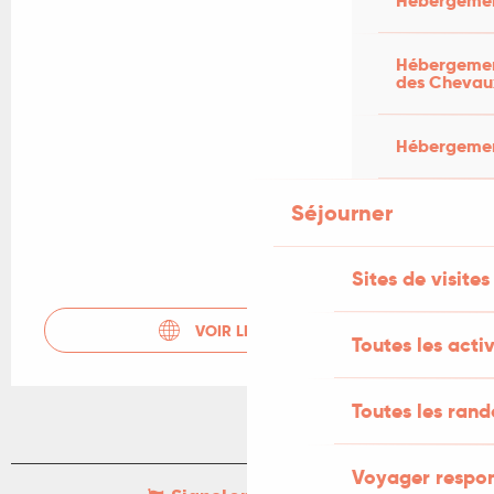
Hébergemen
Hébergement
des Chevau
Hébergement
Séjourner
Sites de visites
VOIR LES SITES WEB
Toutes les activ
Toutes les ran
Voyager respo