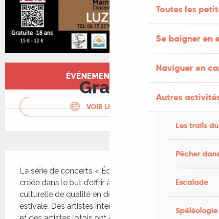
Toutes les peti
Se baigner en e
Naviguer en c
Ouverture et coordonnées
ÉVÉNEMENT TERMINÉ
Gratuit
Autres activités
VOIR LES SITES WEB
Les trails du
Pêcher dans
Description
La série de concerts « Écho de la Luz » a été 
Escalade
créée dans le but d’offrir à Luzech une activité 
culturelle de qualité en dehors de la période 
estivale. Des artistes internationaux, des groupes 
Spéléologie
et des artistes lotois ont donné naissance au « I 