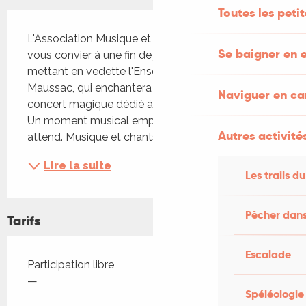
Toutes les peti
Description
L'Association Musique et Paroles 46 a le plaisir de 
Se baigner en e
vous convier à une fin de journée exceptionnelle 
mettant en vedette l'Ensemble vocal de 
Maussac, qui enchantera vos sens lors d'un 
Naviguer en c
concert magique dédié à la célébration de Noël. 
Un moment musical empreint de féerie vous 
Autres activités
attend. Musique et chants...
Lire la suite
Les trails du
Pêcher dans
Tarifs
Escalade
Tarifs 2026
Participation libre
—
Spéléologie