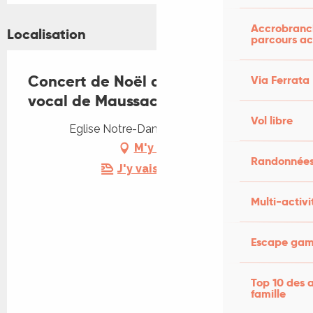
Accrobranch
Localisation
parcours ac
Concert de Noël de l'Ensemble
Via Ferrata
vocal de Maussac
Vol libre
Eglise Notre-Dame, 46250 Cazals
M'y rendre
Randonnées
J'y vais en train !
Multi-activi
Escape game
Top 10 des a
famille