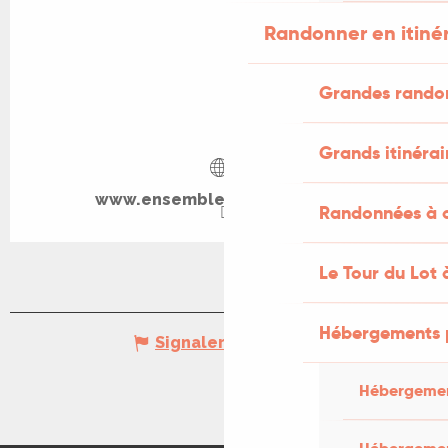
Randonner en itiné
Grandes rando
Grands itinérai
www.ensemble-de-maussac.fr
Randonnées à c
Le Tour du Lot 
Hébergements 
Signaler une erreur
Hébergemen