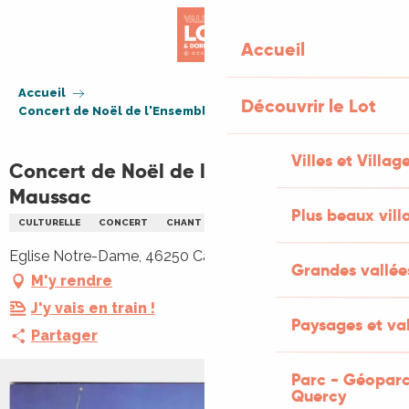
Aller
au
Accueil
contenu
principal
Accueil
Découvrir le Lot
Concert de Noël de l'Ensemble vocal de Maussac
Villes et Villag
Concert de Noël de l'Ensemble vocal de
Maussac
Plus beaux vill
CULTURELLE
CONCERT
CHANT
CHORALE
MUSIQUE
NOËL
Eglise Notre-Dame, 46250 Cazals
Grandes vallée
M'y rendre
J'y vais en train !
Paysages et val
Partager
Parc - Géoparc
Quercy