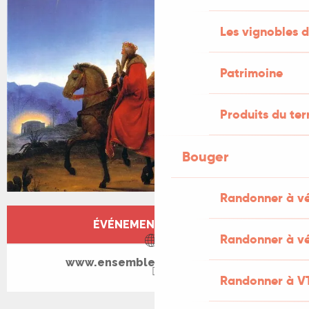
Les vignobles d
Patrimoine
Produits du ter
Bouger
Randonner à v
Ouverture et coordonnées
ÉVÉNEMENT TERMINÉ
Randonner à vé
www.ensemble-de-maussac.fr
Randonner à V