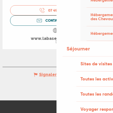
Hébergemen
07 49 57 39
▒▒
Hébergement
des Chevau
CONTACTEZ-NOUS
Hébergement
www.labase-nautique.fr
Séjourner
Sites de visites
Signaler une erreur
Toutes les activ
Toutes les ran
Voyager respo