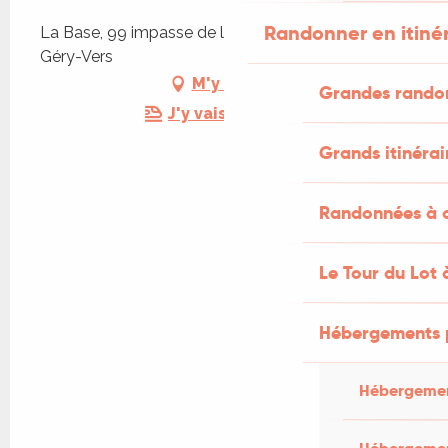
Randonner en itiné
La Base, 99 impasse de la Drague, 46330 Saint
Géry-Vers
M'y rendre
Grandes rando
J'y vais en train !
Grands itinérai
Randonnées à c
Le Tour du Lot 
Hébergements 
Hébergemen