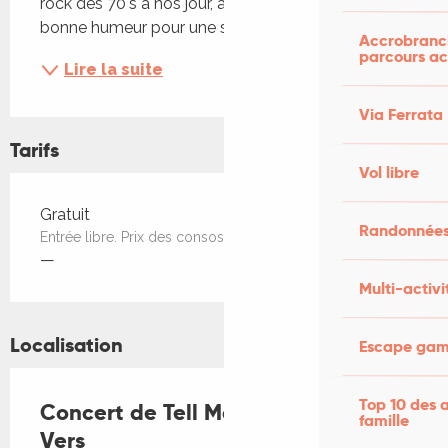
rock des 70's à nos jour, avec énergie, groove et 
bonne humeur pour une soirée dansante et...
Accrobranch
parcours ac
Lire la suite
Via Ferrata
Tarifs
Vol libre
Tarifs 2026
Gratuit
Randonnées
Entrée libre. Prix des consos
—
Multi-activi
Localisation
Escape game
Top 10 des a
Concert de Tell Mama à la Base de
famille
Vers