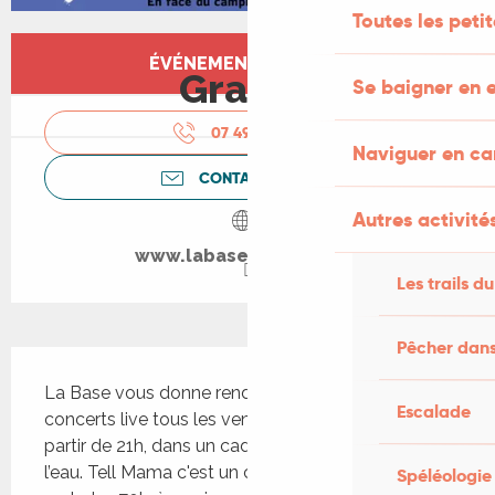
Toutes les peti
Ouverture et coordonnées
ÉVÉNEMENT TERMINÉ
Gratuit
Se baigner en e
07 49 57 39
▒▒
Naviguer en c
CONTACTEZ-NOUS
Autres activités
www.labase-nautique.fr
Les trails du
Pêcher dans
Description
La Base vous donne rendez-vous tout l'été ! Des 
Escalade
concerts live tous les vendredis en juillet et août à 
partir de 21h, dans un cadre unique au bord de 
l’eau. Tell Mama c'est un cocktail de soul, fun et 
Spéléologie