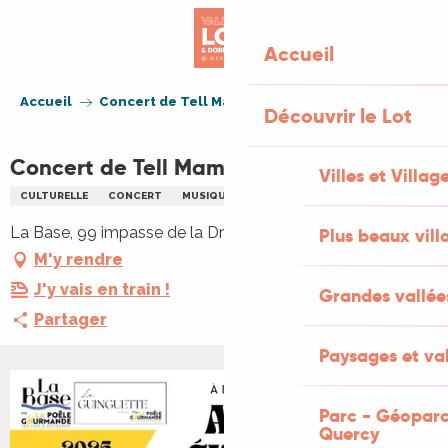
Aller
au
Accueil
contenu
principal
Accueil
Concert de Tell Mama à la Base de Vers
Découvrir le Lot
Concert de Tell Mama à la Base de Vers
Villes et Villag
CULTURELLE
CONCERT
MUSIQUE
La Base, 99 impasse de la Drague, 46330 Saint Géry-Vers
Plus beaux vill
M'y rendre
J'y vais en train !
Grandes vallée
Partager
Paysages et val
Parc - Géoparc
Quercy