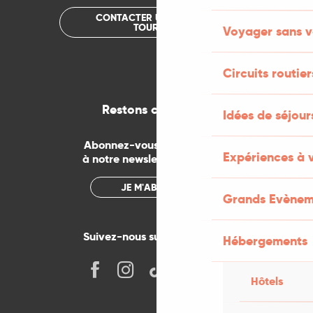
CONTACTER UN OFFICE DE
TOURISME
Voyager sans v
Circuits routier
Restons connectés
Idées de séjou
Abonnez-vous gratuitement
Expériences à 
à notre newsletter mensuelle
JE M'ABONNE
Grands Evènem
Suivez-nous sur les réseaux !
Hébergements
Hôtels