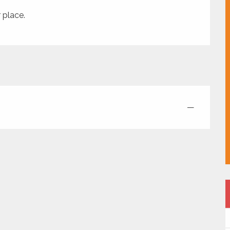
 place.
—