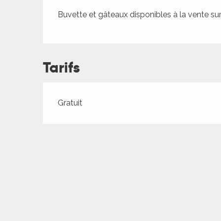
ches,
Buvette et gâteaux disponibles à la vente sur
 et
car
ues
Tarifs
a
ents
Tarifs 2026
es
Gratuit
ents
es
ités
ames
piste
 faire