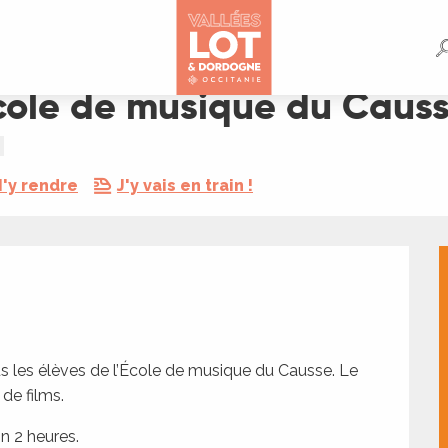
Causse
École de musique du Caus
'y rendre
J'y vais en train !
us les élèves de l’École de musique du Causse. Le 
e films. 
n 2 heures.