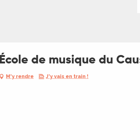
l’École de musique du Cau
M'y rendre
J'y vais en train !