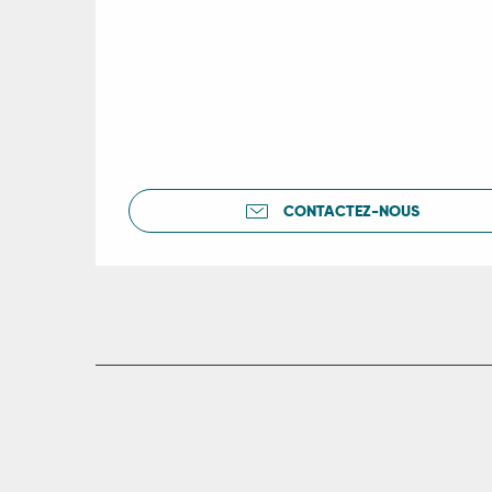
CONTACTEZ-NOUS
R
ts
rs
ns