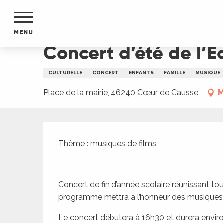
Aller
Accueil
Concert d’été de l’École de musique du 
au
contenu
MENU
principal
Concert d’été de l’
NTS
MENTS
CULTURELLE
CONCERT
ENFANTS
FAMILLE
MUSIQUE
S
URS
Place de la mairie, 46240 Cœur de Causse
M
Description
du Lot
Thème : musiques de films
dans
s le
Concert de fin d’année scolaire réunissant to
programme mettra à l’honneur des musiques d
e
Le concert débutera à 16h30 et durera enviro