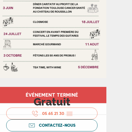
Ouverture et coord
ÉVÉNEMENT TERMINÉ
Gratuit
05 65 21 30
▒▒
CONTACTEZ-NOUS