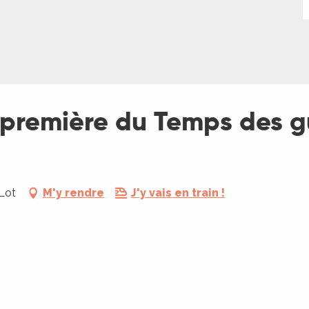
première du Temps des gu
-Lot
M'y rendre
J'y vais en train !