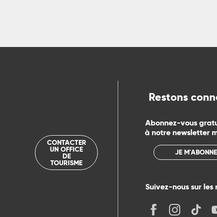
ns
ue
Restons conn
Abonnez-vous grat
à notre newsletter 
CONTACTER
UN OFFICE
JE M'ABONNE
DE
TOURISME
Suivez-nous sur les 