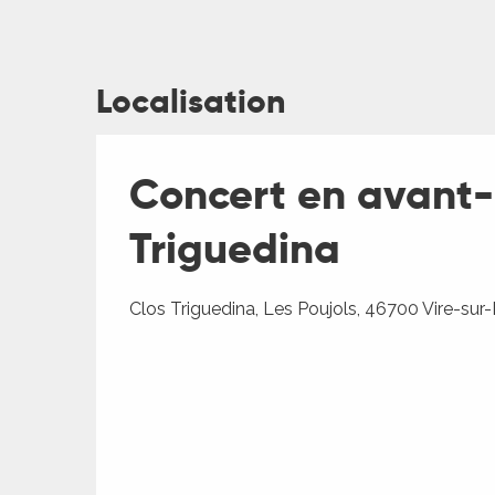
Localisation
Concert en avant-
ages
Triguedina
es
Clos Triguedina, Les Poujols, 46700 Vire-sur
es