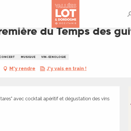
 guitares au Clos Triguedina
emière du Temps des gui
CONCERT
MUSIQUE
VIN-ŒNOLOGIE
M'y rendre
J'y vais en train !
ares" avec cocktail apéritif et dégustation des vins 