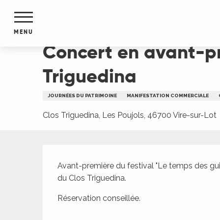
Aller
Accueil
Concert en avant-première du Temps des
au
contenu
MENU
principal
Concert en avant-pr
NTS
MENTS
Triguedina
S
URS
JOURNÉES DU PATRIMOINE
MANIFESTATION COMMERCIALE
Clos Triguedina, Les Poujols, 46700 Vire-sur-Lot
du Lot
dans
Description
s le
Avant-première du festival "Le temps des guit
du Clos Triguedina.
Réservation conseillée.
e