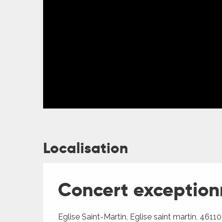
ages
Localisation
es
es
Concert exceptionn
Eglise Saint-Martin, Eglise saint martin, 4611