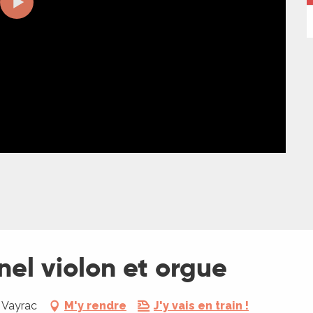
el violon et orgue
0 Vayrac
M'y rendre
J'y vais en train !