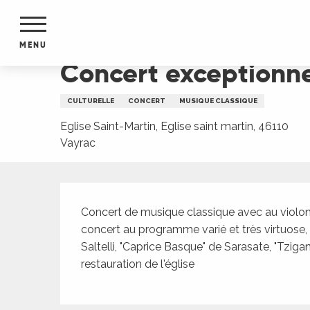
Aller
Accueil
Concert exceptionnel violon et orgue
au
contenu
MENU
principal
Concert exceptionne
NTS
MENTS
CULTURELLE
CONCERT
MUSIQUE CLASSIQUE
S
URS
Eglise Saint-Martin, Eglise saint martin, 46110
Vayrac
Description
du Lot
dans
Concert de musique classique avec au violon 
s le
concert au programme varié et très virtuose, 
Saltelli, "Caprice Basque" de Sarasate, "Tzigan
restauration de l'église
e