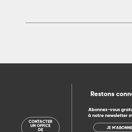
rs
ns
ue
Restons conn
Abonnez-vous grat
à notre newsletter 
CONTACTER
UN OFFICE
JE M'ABONNE
DE