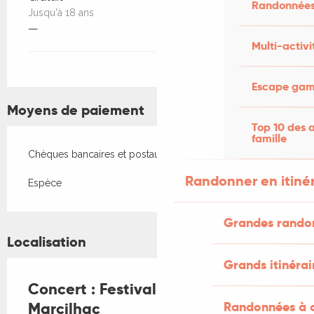
Randonnées
Jusqu'à 18 ans
—
Multi-activi
Escape game
Moyens de paiement
Top 10 des a
famille
Chèques bancaires et postaux
Randonner en itiné
Espèce
Grandes rando
Localisation
Grands itinérai
Concert : Festival d’orgue de
Marcilhac
Randonnées à c