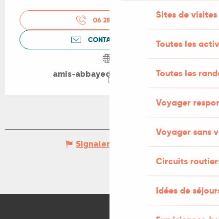
Sites de visites
06 28 05 07
▒▒
CONTACTEZ-NOUS
Toutes les activ
Toutes les ran
amis-abbayedemarcilhac.fr
Voyager respo
Voyager sans v
Signaler une erreur
Circuits routier
Idées de séjou