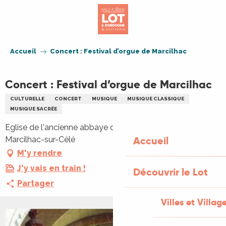
Aller
au
contenu
principal
Accueil
Concert : Festival d’orgue de Marcilhac
Concert : Festival d’orgue de Marcilhac
CULTURELLE
CONCERT
MUSIQUE
MUSIQUE CLASSIQUE
MUSIQUE SACRÉE
Eglise de l'ancienne abbaye de Marcilhac, 46160
Accueil
Marcilhac-sur-Célé
M'y rendre
J'y vais en train !
Découvrir le Lot
Partager
Villes et Villag
+1 PHOTO