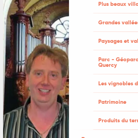
Plus beaux vill
Grandes vallée
Paysages et val
Parc - Géoparc
Quercy
Les vignobles d
Patrimoine
Produits du ter