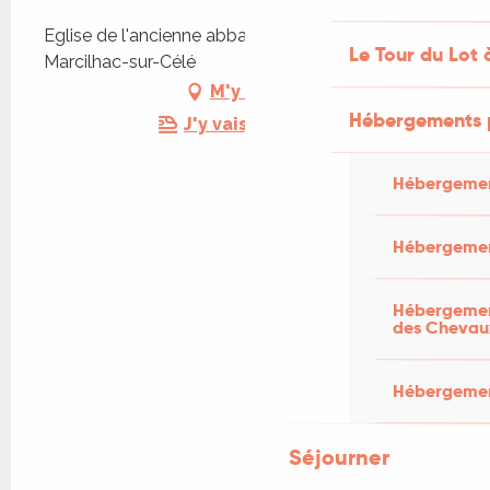
Eglise de l'ancienne abbaye de Marcilhac, 46160
Le Tour du Lot 
Marcilhac-sur-Célé
M'y rendre
Hébergements 
J'y vais en train !
Hébergemen
Hébergemen
Hébergement
des Chevau
Hébergement
Séjourner