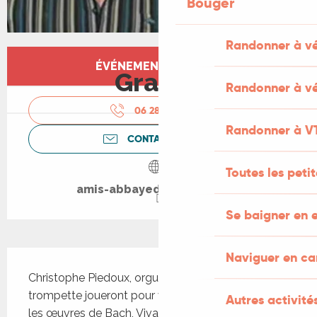
Bouger
Randonner à v
Ouverture et coordonnées
ÉVÉNEMENT TERMINÉ
Gratuit
Randonner à vé
06 28 05 07
▒▒
Randonner à V
CONTACTEZ-NOUS
Toutes les peti
amis-abbayedemarcilhac.fr
Se baigner en e
Description
Naviguer en c
Christophe Piedoux, orgue et Claire Bienfait, 
trompette joueront pour votre plus grand plaisir 
Autres activités
les œuvres de Bach, VivaldiI, Torelli et Haendel, 