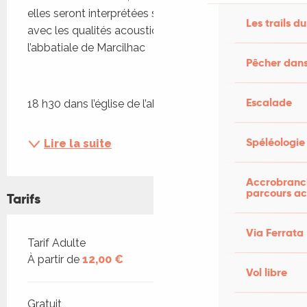
elles seront interprétées sur l’orgue Abbott et 
Les trails du
avec les qualités acoustiques remarquables de 
l’abbatiale de Marcilhac
Pêcher dans
Escalade
18 h30 dans l’église de l’abbaye de...
Spéléologie
Lire la suite
Accrobranch
parcours ac
Tarifs
Via Ferrata
Tarifs 2026
Tarif Adulte
À partir de
12,00 €
Vol libre
Gratuit