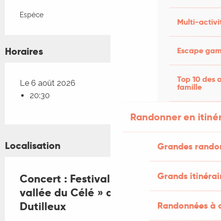
Espèce
Multi-activi
Horaires
Escape game
Top 10 des a
Le 6 août 2026
famille
20:30
Randonner en itiné
Localisation
Grandes rando
Grands itinérai
Concert : Festival « Quatuors en
vallée du Célé » avec le Quatuor
Dutilleux
Randonnées à c