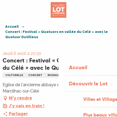
Aller
au
contenu
principal
Accueil
Concert : Festival « Quatuors en vallée du Célé » avec le
Quatuor Dutilleux
Jeudi 6 août à 20:30
Concert : Festival « Quatuors en vallée
du Célé » avec le Quatuor Dutilleux
Accueil
CULTURELLE
CONCERT
MUSIQUE
MUSIQUE CLASSIQUE
Découvrir le Lot
Eglise de l'ancienne abbaye de Marcilhac, 46160
Marcilhac-sur-Célé
M'y rendre
Villes et Villag
J'y vais en train !
Partager
Plus beaux vill