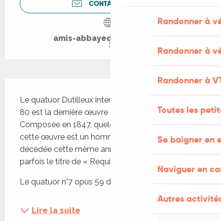
CONTACTEZ-NOUS
Randonner à v
amis-abbayedemarcilhac.fr
Randonner à vé
Randonner à V
Description
Le quatuor Dutilleux interprètera le quatuor opus 
Toutes les peti
80 est la dernière œuvre de Mendelssohn. 
Composée en 1847, quelques mois avant sa mort, 
cette œuvre est un hommage à sa sœur Fanny 
Se baigner en e
décédée cette même année : elle porte d'ailleurs 
parfois le titre de « Requiem à Fanny ». 
Naviguer en c
Le quatuor n°7 opus 59 de...
Autres activités
Lire la suite