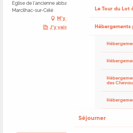
Eglise de l'ancienne abbaye de Marcilhac, 46160
Le Tour du Lot 
Marcilhac-sur-Célé
M'y rendre
Hébergements 
J'y vais en train !
Hébergemen
Hébergemen
Hébergement
des Chevau
Hébergement
Séjourner