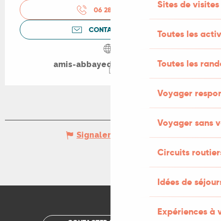
Sites de visites
06 28 05 07
▒▒
CONTACTEZ-NOUS
Toutes les activ
Toutes les ran
amis-abbayedemarcilhac.fr
Voyager respo
Voyager sans v
Signaler une erreur
Circuits routier
Idées de séjou
Expériences à 