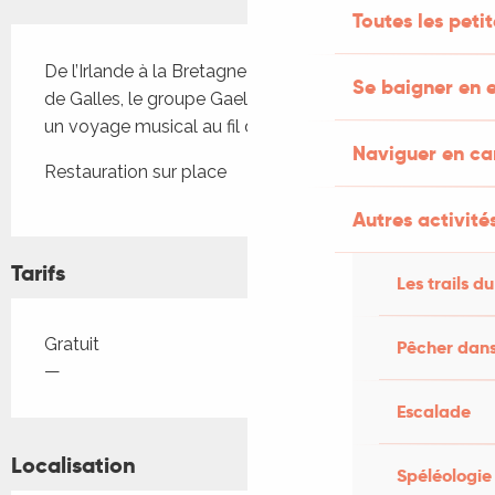
Toutes les peti
Description
De l’Irlande à la Bretagne en passant par le Pays 
Se baigner en e
de Galles, le groupe Gaelzan vous emmène dans 
un voyage musical au fil des pays celtes
Naviguer en c
Restauration sur place
Autres activités
Tarifs
Les trails du
Tarifs 2026
Gratuit
Pêcher dans
—
Escalade
Localisation
Spéléologie