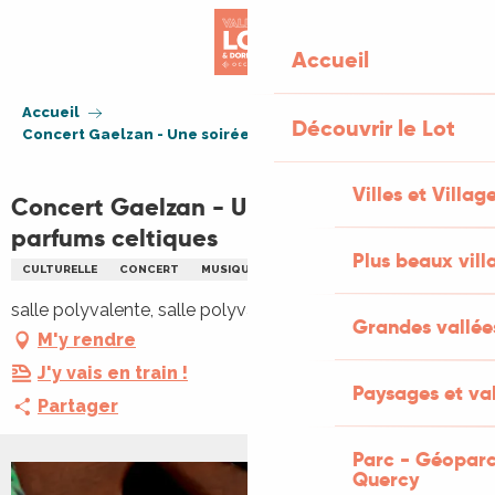
Aller
au
Accueil
contenu
principal
Accueil
Découvrir le Lot
Concert Gaelzan - Une soirée aux parfums celtiques
Villes et Villag
Concert Gaelzan - Une soirée aux
parfums celtiques
Plus beaux vill
CULTURELLE
CONCERT
MUSIQUE DU MONDE
MUSIQUE SACRÉE
salle polyvalente, salle polyvalente, 46400 Frayssinhes
Grandes vallée
M'y rendre
J'y vais en train !
Paysages et val
Partager
Parc - Géoparc
Quercy