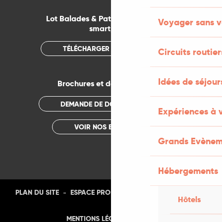
Lot Balades & Patrimoines sur votre
Voyager sans v
smartphone
TÉLÉCHARGER L'APPLICATION
Circuits routier
Idées de séjou
Brochures et documentations
DEMANDE DE DOCUMENTATION
Expériences à 
VOIR NOS BROCHURES
Grands Evènem
Hébergements
-
-
-
-
PLAN DU SITE
ESPACE PRO
PRESSE
PHOTOTHÈQUE
Hôtels
-
MENTIONS LÉGALES
CGU