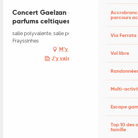
Concert Gaelzan - Une soirée aux
Accrobranch
parcours ac
parfums celtiques
salle polyvalente, salle polyvalente, 46400
Via Ferrata
Frayssinhes
M'y rendre
Vol libre
J'y vais en train !
Randonnées
Multi-activi
Escape game
Top 10 des a
famille