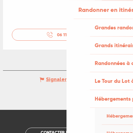
Randonner en itiné
Grandes rando
06 11 82 02
▒▒
Grands itinérai
Randonnées à c
Signaler une erreur
Le Tour du Lot 
Hébergements 
Hébergemen
CONTACTER UN OFFICE DE