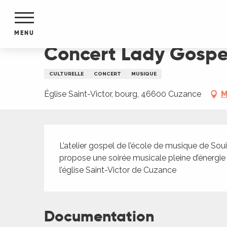
Aller
Accueil
Concert Lady Gospel
au
contenu
MENU
principal
Concert Lady Gospe
NTS
MENTS
CULTURELLE
CONCERT
MUSIQUE
S
URS
Église Saint-Victor, bourg, 46600 Cuzance
M
Description
du Lot
L’atelier gospel de l’école de musique de Sou
dans
propose une soirée musicale pleine d’énergi
s le
l’église Saint-Victor de Cuzance
Documentation
e