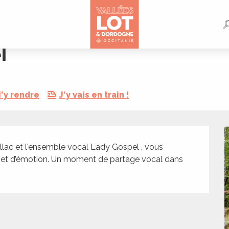
l
'y rendre
J'y vais en train !
illac et l'ensemble vocal Lady Gospel , vous 
e et d’émotion. Un moment de partage vocal dans 