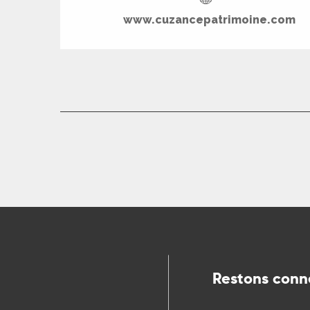
www.cuzancepatrimoine.com
R
ts
rs
ns
ue
Restons conn