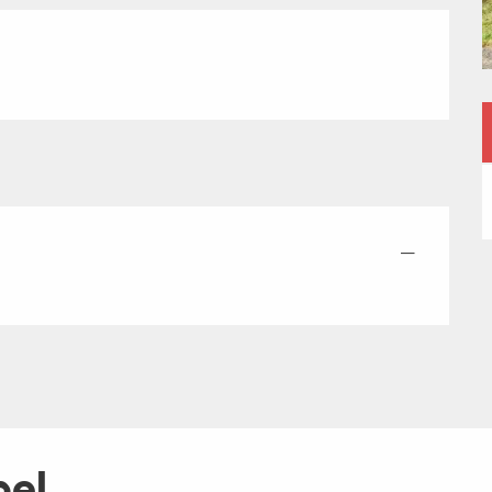
—
pel