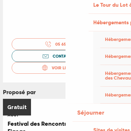
Le Tour du Lot 
Hébergements 
Hébergemen
05 65 34 06
▒▒
Hébergemen
CONTACTEZ-NOUS
VOIR LES SITES WEB
Hébergement
des Chevau
Proposé par
Hébergement
6
Gratuit
Séjourner
AOÛT
Festival des Rencontres Musicales de
Sites de visites