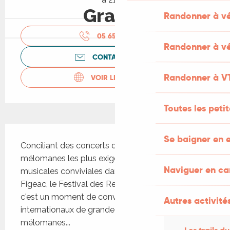
Gratuit
Randonner à v
05 65 34 06
▒▒
Randonner à vé
CONTACTEZ-NOUS
Randonner à V
VOIR LES SITES WEB
Toutes les peti
Description
Se baigner en e
Conciliant des concerts de nature à satisfaire les 
mélomanes les plus exigeants et des soirées 
Naviguer en c
musicales conviviales dans des villages autour de 
Figeac, le Festival des Rencontres musicales, 
c'est un moment de convivialité autour d'artistes 
Autres activités
internationaux de grande qualité pour des 
mélomanes...