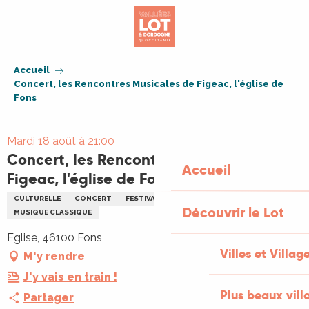
Aller
au
contenu
principal
Accueil
Concert, les Rencontres Musicales de Figeac, l'église de
Fons
Mardi 18 août à 21:00
Concert, les Rencontres Musicales de
Accueil
Figeac, l'église de Fons
CULTURELLE
CONCERT
FESTIVAL
MUSIQUE
Découvrir le Lot
MUSIQUE CLASSIQUE
Eglise, 46100 Fons
Villes et Villag
M'y rendre
J'y vais en train !
Plus beaux vill
Partager