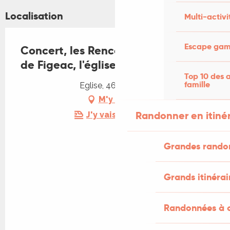
Localisation
Multi-activi
Escape game
Concert, les Rencontres Musicales
de Figeac, l'église de Fons
Top 10 des a
famille
Eglise, 46100 Fons
M'y rendre
Randonner en itiné
J'y vais en train !
Grandes rando
Grands itinérai
Randonnées à c