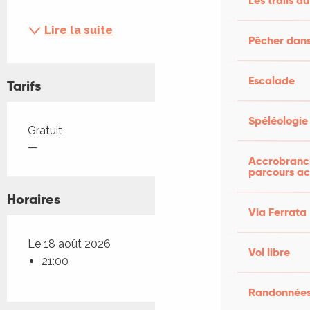
Les trails du
Lire la suite
Pêcher dans
Escalade
Tarifs
Spéléologie
Tarifs 2026
Gratuit
—
Accrobranch
parcours ac
Horaires
Via Ferrata
Le 18 août 2026
Vol libre
21:00
Randonnées