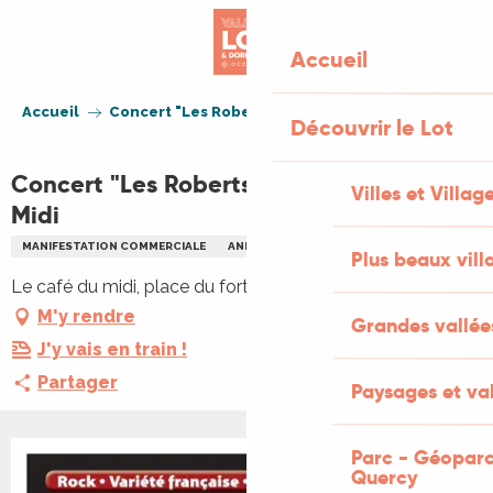
Aller
au
Accueil
contenu
principal
Accueil
Concert "Les Robertson's" au Café du Midi
Découvrir le Lot
Concert "Les Robertson's" au Café du
Villes et Villag
Midi
MANIFESTATION COMMERCIALE
ANIMATION LOCALE
CONCERT
Plus beaux vill
Le café du midi, place du fort, 46120 Lacapelle-Marival
M'y rendre
Grandes vallée
J'y vais en train !
Partager
Paysages et val
Parc - Géoparc
Quercy