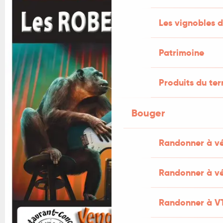
Les vignobles d
Patrimoine
Produits du ter
Bouger
Randonner à v
Randonner à vé
Randonner à V