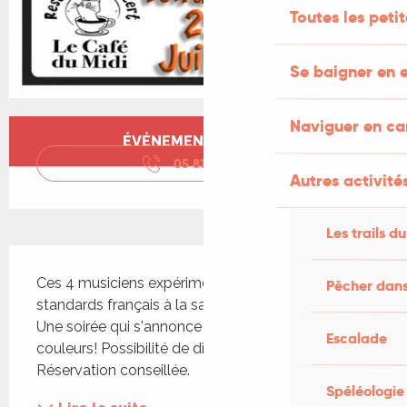
Toutes les peti
Se baigner en e
Naviguer en c
Ouverture et coordonnées
ÉVÉNEMENT TERMINÉ
05 81 24 05
▒▒
Autres activités
Les trails du
Description
Ces 4 musiciens expérimentés reprennent des 
Pêcher dans
standards français à la sauce Pop Rock Festif. 
Une soirée qui s'annonce d'ors et déjà haute en 
Escalade
couleurs! Possibilité de dîner à partir de 19h. 
Réservation conseillée.
Spéléologie