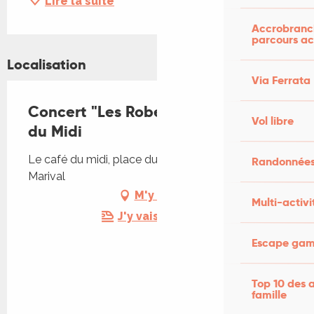
Lire la suite
Accrobranch
parcours ac
Localisation
Via Ferrata
Concert "Les Robertson's" au Café
Vol libre
du Midi
Le café du midi, place du fort, 46120 Lacapelle-
Randonnées
Marival
M'y rendre
Multi-activi
J'y vais en train !
Escape game
Top 10 des a
famille