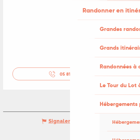
Randonner en itiné
Grandes rando
Grands itinérai
Randonnées à c
05 81 24 05
▒▒
Le Tour du Lot 
Hébergements 
Signaler une erreur
Hébergemen