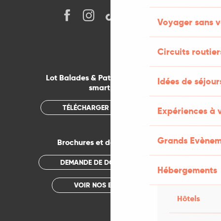
Voyager sans v
Circuits routier
Lot Balades & Patrimoines sur votre
Idées de séjou
smartphone
TÉLÉCHARGER L'APPLICATION
Expériences à 
Grands Evènem
Brochures et documentations
DEMANDE DE DOCUMENTATION
Hébergements
VOIR NOS BROCHURES
Hôtels