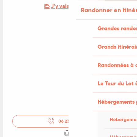
J'y vais en train !
Randonner en itiné
Grandes rando
Grands itinérai
Randonnées à c
Le Tour du Lot 
Hébergements 
Hébergemen
06 23 08 12
▒▒