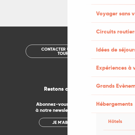
Voyager sans v
Circuits routier
Idées de séjou
CONTACTER UN OFFICE DE
TOURISME
Expériences à 
Grands Evènem
Restons connectés
Hébergements
Abonnez-vous gratuitement
à notre newsletter mensuelle
Hôtels
JE M'ABONNE