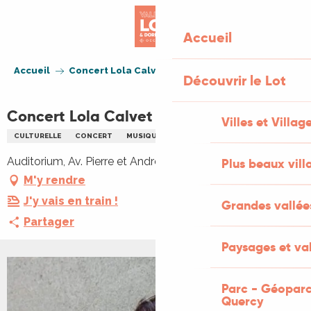
Aller
au
Accueil
contenu
principal
Accueil
Concert Lola Calvet
Découvrir le Lot
Concert Lola Calvet
Villes et Villag
CULTURELLE
CONCERT
MUSIQUE
Auditorium, Av. Pierre et Andrée Delbos, 46400 Saint-Céré
Plus beaux vill
M'y rendre
J'y vais en train !
Grandes vallée
Partager
Paysages et val
Parc - Géoparc
Quercy