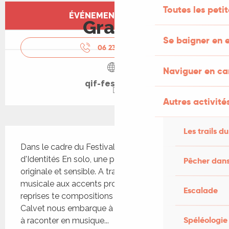
Ouverture et coordonnées
Toutes les peti
ÉVÉNEMENT TERMINÉ
Gratuit
Se baigner en e
06 23 08 12
▒▒
Naviguer en c
qif-festival.fr
Autres activités
Les trails du
Description
Dans le cadre du Festival de film Questions 
d'Identités En solo, une proposition musicale 
Pêcher dans
originale et sensible. A travers une balade 
musicale aux accents proches et lointains, mêlant 
Escalade
reprises te compositions personnelles, Lola 
Calvet nous embarque à la découverte d'histoires 
Spéléologie
à raconter en musique...