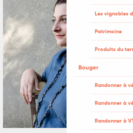
Les vignobles d
Patrimoine
Produits du ter
Bouger
Randonner à v
Randonner à vé
Randonner à V