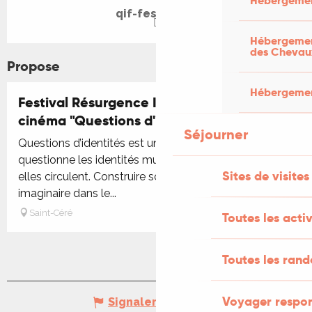
Hébergemen
qif-festival.fr
Hébergement
des Chevau
Propose
Hébergement
Festival Résurgence IX : Festival de
cinéma "Questions d'identités festival"
Séjourner
Questions d’identités est un festival de cinéma qui
questionne les identités multiples et la façon dont
Sites de visites
elles circulent. Construire son identité et son
imaginaire dans le...
Saint-Céré
Toutes les activ
Toutes les ran
Voyager respo
Signaler une erreur