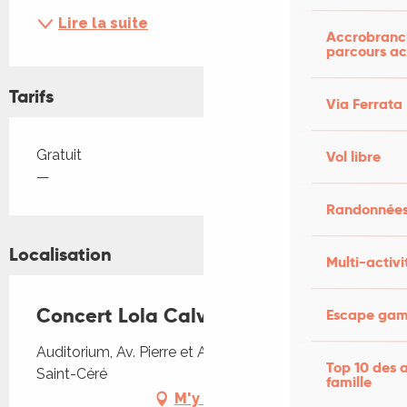
Lire la suite
Accrobranch
parcours ac
Tarifs
Via Ferrata
Tarifs 2026
Gratuit
Vol libre
—
Randonnées
Localisation
Multi-activi
Concert Lola Calvet
Escape game
Auditorium, Av. Pierre et Andrée Delbos, 46400
Top 10 des a
Saint-Céré
famille
M'y rendre