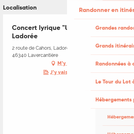
Localisation
Randonner en itiné
Concert lyrique "Un soir d'été" à
Grandes rando
Ladorée
Grands itinérai
2 route de Cahors, Ladorée, 2 route de Cahors,
46340 Lavercantière
Randonnées à c
M'y rendre
J'y vais en train !
Le Tour du Lot 
Hébergements 
Hébergemen