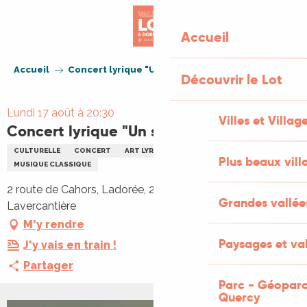
Aller
au
Accueil
contenu
principal
Accueil
Concert lyrique "Un soir d'été" à Ladorée
Découvrir le Lot
Lundi 17 août à 20:30
Villes et Villag
Concert lyrique "Un soir d'été" à Ladorée
CULTURELLE
CONCERT
ART LYRIQUE
CHANT
MUSIQUE
Plus beaux vill
MUSIQUE CLASSIQUE
2 route de Cahors, Ladorée, 2 route de Cahors, 46340
Grandes vallée
Lavercantière
M'y rendre
Paysages et val
J'y vais en train !
Partager
Parc - Géoparc
Quercy