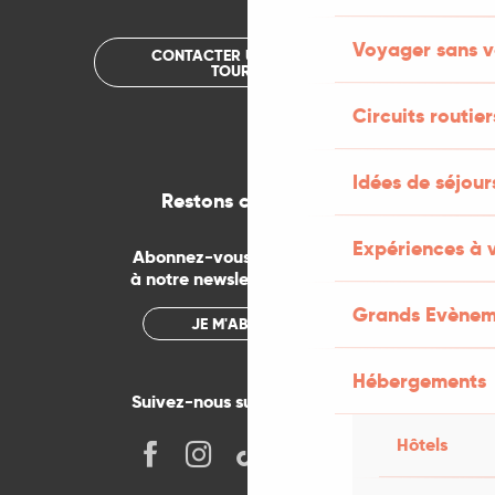
Voyager sans v
CONTACTER UN OFFICE DE
TOURISME
Circuits routier
Idées de séjou
Restons connectés
Expériences à 
Abonnez-vous gratuitement
à notre newsletter mensuelle
Grands Evènem
JE M'ABONNE
Hébergements
Suivez-nous sur les réseaux !
Hôtels