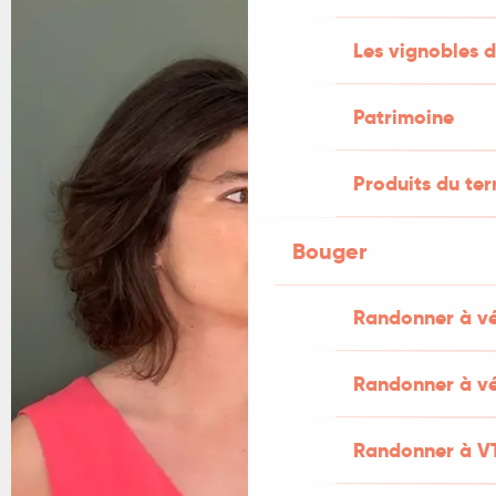
Les vignobles d
Patrimoine
Produits du ter
Bouger
Randonner à v
Randonner à vé
Randonner à V