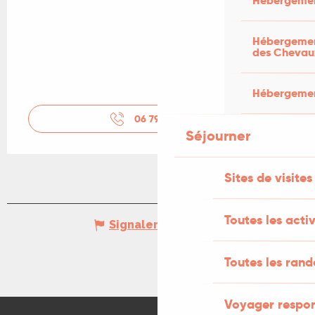
Hébergemen
Hébergement
des Chevau
Hébergement
06 79 75 36
▒▒
Séjourner
Sites de visites
Toutes les activ
Signaler une erreur
Toutes les ran
Voyager respo