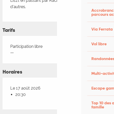
Liszt en passant par Rachmaninov et bien 
d'autres.
Accrobranch
parcours ac
Via Ferrata
Tarifs
Vol libre
Tarifs 2026
Participation libre
—
Randonnées
Horaires
Multi-activi
Escape game
Le 17 août 2026
20:30
Top 10 des a
famille