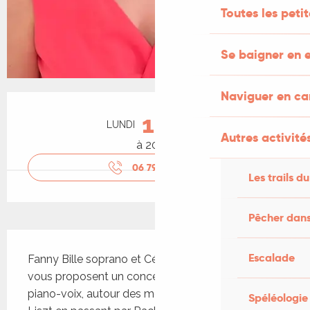
Toutes les peti
Se baigner en e
Naviguer en c
Ouverture et coordonnées
17
LUNDI
AOÛT
Autres activités
à 20:30
06 79 75 36
▒▒
Les trails du
Pêcher dans
Description
Escalade
Fanny Bille soprano et Céline Gimbert au piano 
vous proposent un concert de musique classique, 
piano-voix, autour des mélodies de Mozart à 
Spéléologie