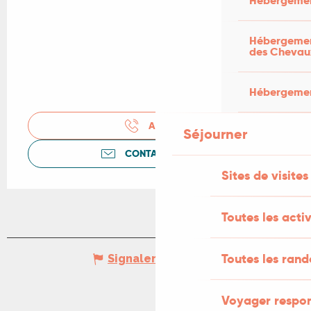
Hébergemen
Hébergement
des Chevau
Hébergement
APPELER
Séjourner
CONTACTEZ-NOUS
Sites de visites
Toutes les activ
Toutes les ran
Signaler une erreur
Voyager respo