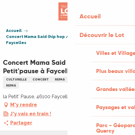
Aller
au
Accueil
contenu
principal
Accueil
Découvrir le Lot
Concert Mama Said (hip hop / soul) à la Petit'pause à
Faycelles
Villes et Villag
Concert Mama Said (hip hop / soul) à la
Petit'pause à Faycelles
Plus beaux vill
CULTURELLE
CONCERT
REPAS
MUSIQUE
MUSIQUE DU MONDE
REPAS
Grandes vallée
la Petit' Pause, 46100 Faycelles
M'y rendre
Paysages et val
J'y vais en train !
Partager
Parc - Géoparc
Quercy