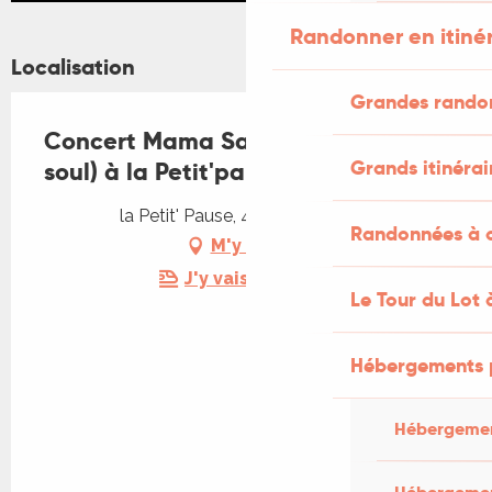
Randonner en itiné
Localisation
Grandes rando
Concert Mama Said (hip hop /
Grands itinérai
soul) à la Petit'pause à Faycelles
la Petit' Pause, 46100 Faycelles
Randonnées à c
M'y rendre
J'y vais en train !
Le Tour du Lot 
Hébergements 
Hébergemen