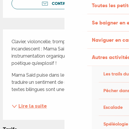
CONTACTEZ-NOUS
Toutes les peti
Se baigner en e
Description
Naviguer en c
Clavier, violoncelle, trompette, samples et groove 
incandescent : Mama Said mêle hip-hop, soul et 
instrumentation organique dans un live aussi 
Autres activités
poétique qu’explosif !
Les trails du
Mama Said puise dans le hip-hop et la soul pour 
traduire un sentiment de malaise universel. Les 
textes bilingues sont une ode à la...
Pêcher dans
Lire la suite
Escalade
Spéléologie