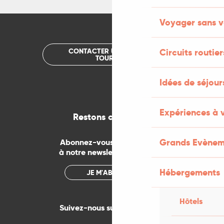
Voyager sans v
CONTACTER UN OFFICE DE
Circuits routier
TOURISME
Idées de séjou
Expériences à 
Restons connectés
Grands Evènem
Abonnez-vous gratuitement
à notre newsletter mensuelle
Hébergements
JE M'ABONNE
Hôtels
Suivez-nous sur les réseaux !