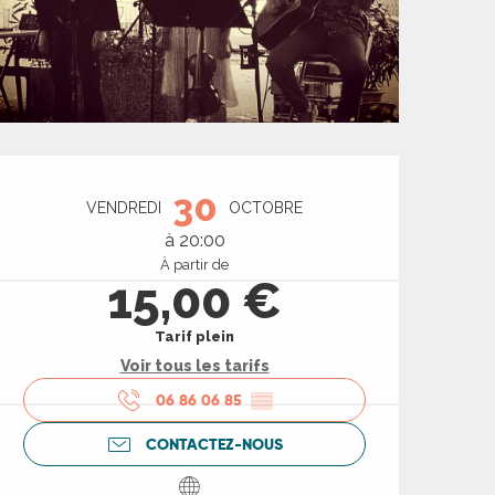
Ouverture et coord
30
VENDREDI
OCTOBRE
à 20:00
À partir de
15,00 €
Tarif plein
Voir tous les tarifs
06 86 06 85
▒▒
CONTACTEZ-NOUS