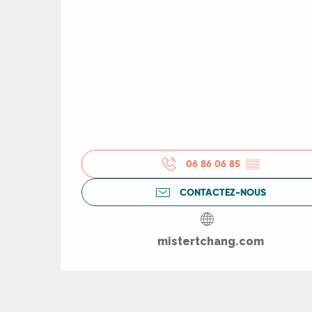
06 86 06 85
▒▒
CONTACTEZ-NOUS
mistertchang.com
R
ts