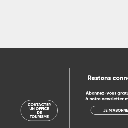
rs
ns
ue
Restons conn
Abonnez-vous grat
à notre newsletter 
CONTACTER
UN OFFICE
JE M'ABONNE
DE
TOURISME