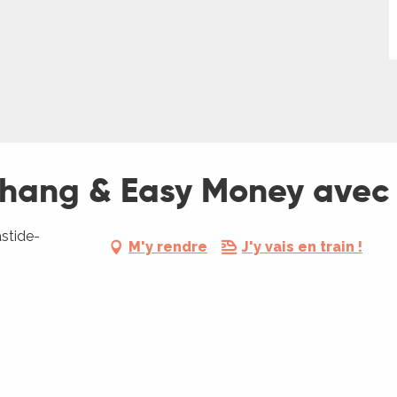
chang & Easy Money avec 
stide-
M'y rendre
J'y vais en train !