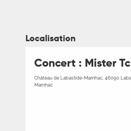
Localisation
ages
Concert : Mister T
Château de Labastide-Marnhac, 46090 Laba
es
Marnhac
es