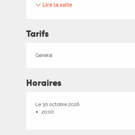
ches,
Lire la suite
 et
car
ues
Tarifs
a
ents
Tarifs 2026
Général
es
ents
Horaires
es
ités
ames
piste
Le 30 octobre 2026
20:00
 faire