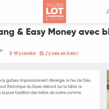
ec blues électrique
hang & Easy Money avec bl
e-
M'y rendre
J'y vais en train !
a guitare, impressionnant d’énergie, le feu de Dieu 
t l’historique du blues debout sur la table, la 
 la pure tradition des bêtes de scène comme 