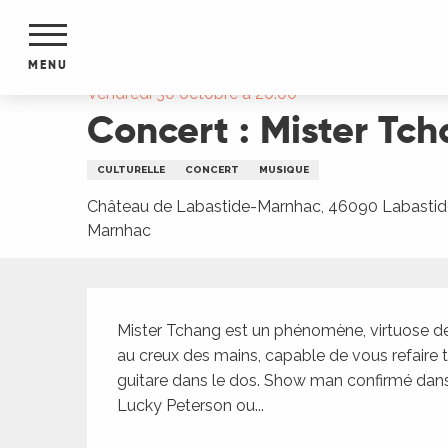
Aller
Accueil
Concert : Mister Tchang & Easy Money av
au
contenu
MENU
principal
Vendredi 30 octobre à 20:00
Concert : Mister Tc
NTS
MENTS
S
CULTURELLE
CONCERT
MUSIQUE
URS
Château de Labastide-Marnhac, 46090 Labastid
Marnhac
du Lot
Description
dans
s le
Mister Tchang est un phénomène, virtuose de l
au creux des mains, capable de vous refaire tou
guitare dans le dos. Show man confirmé dans
Lucky Peterson ou...
e