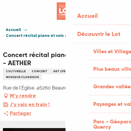
Aller
au
Accueil
contenu
principal
Accueil
Découvrir le Lot
Concert récital piano et voix à la bougie - AETHER
Villes et Villag
Concert récital piano et voix à la bougie
- AETHER
Plus beaux vill
CULTURELLE
CONCERT
ART LYRIQUE
JAZZ ET BLUES
MUSIQUE CLASSIQUE
Grandes vallée
Rue de l'Église, 46260 Beauregard
M'y rendre
Paysages et val
J'y vais en train !
Partager
Parc - Géoparc
Quercy