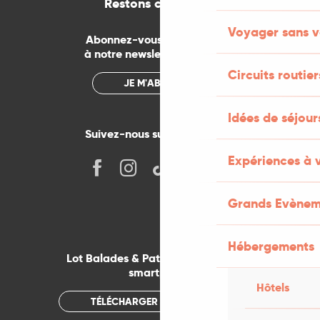
Restons connectés
Voyager sans v
Abonnez-vous gratuitement
à notre newsletter mensuelle
Circuits routier
JE M'ABONNE
Idées de séjou
Suivez-nous sur les réseaux !
Expériences à 
Grands Evènem
Hébergements
Lot Balades & Patrimoines sur votre
smartphone
Hôtels
TÉLÉCHARGER L'APPLICATION