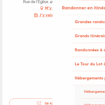
Rue de l'Église, 46260 Beauregard
Randonner en itiné
M'y rendre
J'y vais en train !
Grandes rando
Grands itinérai
Randonnées à c
Le Tour du Lot 
Hébergements 
Hébergemen
06 43 22 73
▒▒