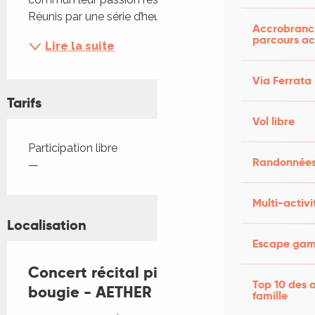
Réunis par une série d’heureux hasards dans le...
Accrobranch
parcours ac
Lire la suite
Via Ferrata
Tarifs
Vol libre
Tarifs 2026
Participation libre
Randonnées
—
Multi-activi
Localisation
Escape game
Concert récital piano et voix à la
Top 10 des a
bougie - AETHER
famille