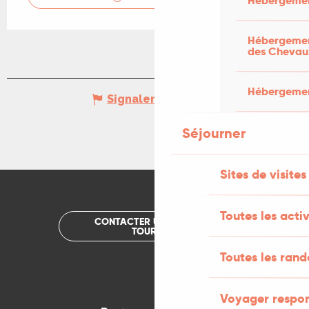
Hébergemen
Hébergement
des Chevau
Hébergement
Signaler une erreur
Séjourner
Sites de visites
Toutes les activ
CONTACTER UN OFFICE DE
TOURISME
Toutes les ran
Voyager respo