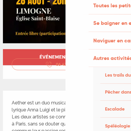
Toutes les peti
Se baigner en e
Naviguer en c
Ouverture et coordonnées
ÉVÉNEMENT TERMINÉ
Autres activités
06 43 22 73
▒▒
Les trails du
Pêcher dans
Description
Aether est un duo musical fondé par la chanteuse 
Escalade
lyrique Anna Luigi et le pianiste Raphaël Goldman. 
Les deux artistes se connaissaient de longue date 
à Paris, sans se douter qu’ils mettraient un jour en 
Spéléologie
commun leur passion respective pour la musique. 