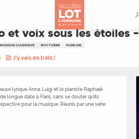
oiles - AETHER
o et voix sous les étoiles
MUSIQUE CLASSIQUE
NOCTURNE
PLEIN AIR
e
J'y vais en train !
use lyrique Anna Luigi et le pianiste Raphaël 
e longue date à Paris, sans se douter qu’ils 
spective pour la musique. Réunis par une série 