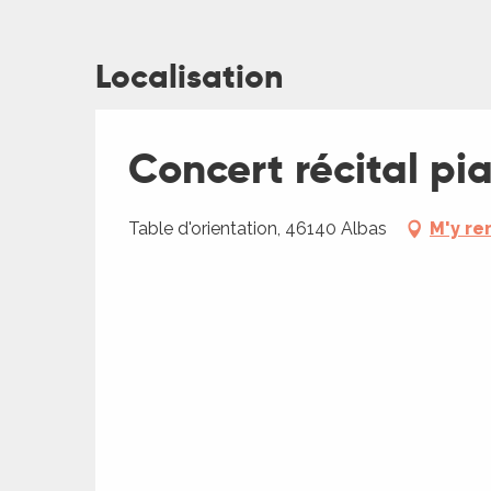
Localisation
ages
Concert récital pia
es
Table d'orientation, 46140 Albas
M'y re
es