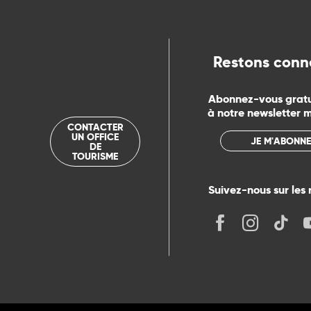
ue
Restons conn
Abonnez-vous grat
à notre newsletter 
CONTACTER
UN OFFICE
JE M'ABONNE
DE
TOURISME
Suivez-nous sur les 
its
r