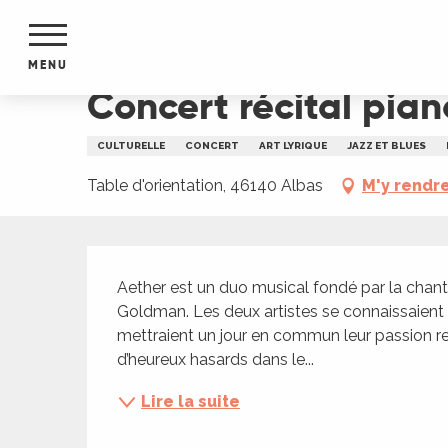
Aller
Accueil
Concert récital piano et voix sous les ét
au
contenu
MENU
principal
Concert récital pian
NTS
MENTS
CULTURELLE
CONCERT
ART LYRIQUE
JAZZ ET BLUES
S
URS
Table d'orientation, 46140 Albas
M'y rendr
Description
du Lot
Aether est un duo musical fondé par la chante
dans
Goldman. Les deux artistes se connaissaient d
s le
mettraient un jour en commun leur passion re
d’heureux hasards dans le...
Lire la suite
e