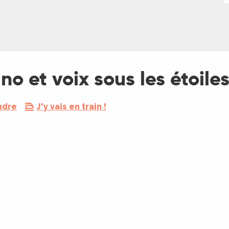
no et voix sous les étoil
ndre
J'y vais en train !