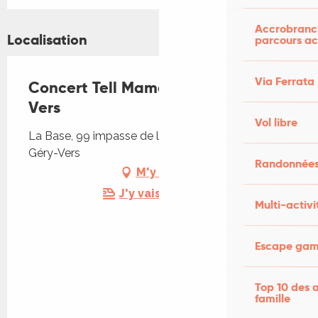
Accrobranch
Localisation
parcours ac
Via Ferrata
Concert Tell Mama à la Base de
Vers
Vol libre
La Base, 99 impasse de la Drague, 46330 Saint
Géry-Vers
Randonnées
M'y rendre
J'y vais en train !
Multi-activi
Escape game
Top 10 des a
famille