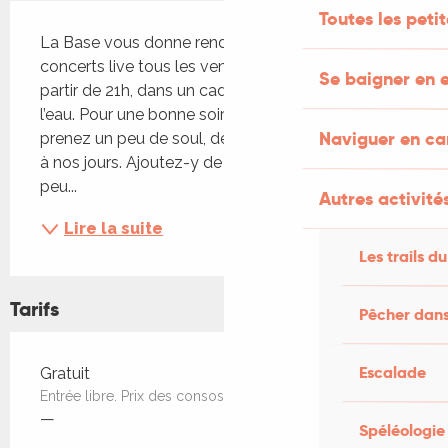
Description
Toutes les peti
La Base vous donne rendez-vous tout l'été ! Des 
concerts live tous les vendredis en juillet et août à 
Se baigner en e
partir de 21h, dans un cadre unique au bord de 
l’eau. Pour une bonne soirée avec Tell Mama, 
Naviguer en c
prenez un peu de soul, de funk et de rock des 70's 
à nos jours. Ajoutez-y de l'énergie, du groove, un 
peu...
Autres activités
Lire la suite
Les trails du
Tarifs
Pêcher dans
Tarifs 2026
Escalade
Gratuit
Entrée libre. Prix des consos
—
Spéléologie