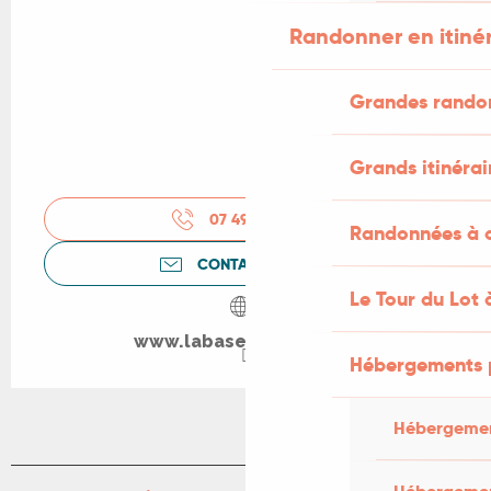
Randonner en itiné
Grandes rando
Grands itinérai
07 49 57 39
▒▒
Randonnées à c
CONTACTEZ-NOUS
Le Tour du Lot 
www.labase-nautique.fr
Hébergements 
Hébergemen