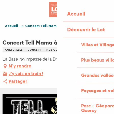
Aller
au
Accueil
contenu
principal
Accueil
Concert Tell Mama à la Base de Vers
Découvrir le Lot
Concert Tell Mama à la Base de Vers
Villes et Villag
CULTURELLE
CONCERT
MUSIQUE
La Base, 99 impasse de la Drague, 46330 Saint Géry-Vers
Plus beaux vill
M'y rendre
J'y vais en train !
Grandes vallée
Partager
Paysages et val
+2 PHOTOS
Parc - Géoparc
Quercy