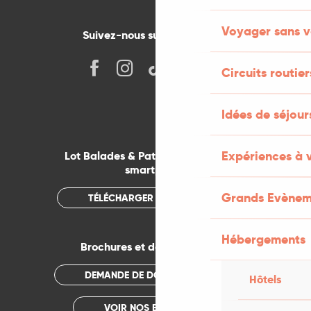
Voyager sans v
Suivez-nous sur les réseaux !
Circuits routier
Idées de séjou
Expériences à 
Lot Balades & Patrimoines sur votre
smartphone
Grands Evènem
TÉLÉCHARGER L'APPLICATION
Hébergements
Brochures et documentations
DEMANDE DE DOCUMENTATION
Hôtels
VOIR NOS BROCHURES