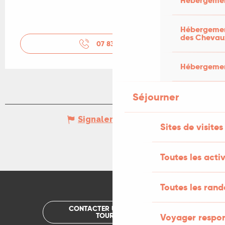
Hébergemen
Hébergement
des Chevau
07 83 52 77
▒▒
Hébergement
Séjourner
Signaler une erreur
Sites de visites
Toutes les activ
Toutes les ran
CONTACTER UN OFFICE DE
TOURISME
Voyager respo