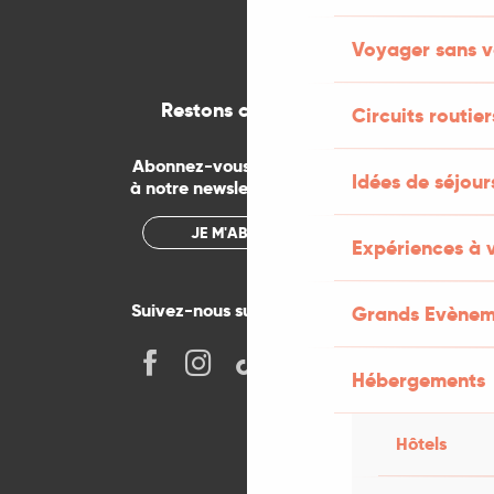
Voyager sans v
Restons connectés
Circuits routier
Abonnez-vous gratuitement
Idées de séjou
à notre newsletter mensuelle
JE M'ABONNE
Expériences à 
Suivez-nous sur les réseaux !
Grands Evènem
Hébergements
Hôtels