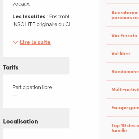
vocaux.
Accrobranch
Les Insolites 
: Ensemble hétéroclite et 
parcours ac
INSOLITE originaire du Cher,...
Via Ferrata
Lire la suite
Vol libre
Tarifs
Randonnées
Tarifs 2026
Participation libre
Multi-activi
—
Escape game
Localisation
Top 10 des a
famille