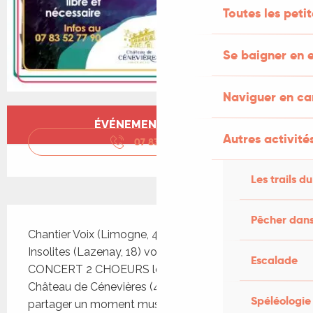
Toutes les peti
Se baigner en e
Naviguer en c
Ouverture et coordonnées
ÉVÉNEMENT TERMINÉ
Autres activités
07 83 52 77
▒▒
Les trails du
Description
Pêcher dans
Chantier Voix (Limogne, 46) et le choeur des 
Insolites (Lazenay, 18) vous proposent un 
Escalade
CONCERT 2 CHOEURS le 6 juin 2026 à 20h30 au 
Château de Cénevières (46330), l'occasion de 
Spéléologie
partager un moment musical avec deux groupes 