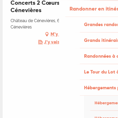
Concerts 2 Cœurs au Château de
Randonner en itiné
Cénevières
Château de Cénevières, 668 Le Château, 46330
Grandes rando
Cénevières
M'y rendre
Grands itinérai
J'y vais en train !
Randonnées à c
Le Tour du Lot 
Hébergements 
Hébergemen