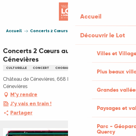
Aller
au
Accueil
contenu
principal
Accueil
Concerts 2 Cœurs au Château de Cénevières
Découvrir le Lot
Concerts 2 Cœurs au Château de
Villes et Villag
Cénevières
CULTURELLE
CONCERT
CHORALE
MUSIQUE
Plus beaux vill
Château de Cénevières, 668 Le Château, 46330
Cénevières
Grandes vallée
M'y rendre
J'y vais en train !
Paysages et val
Partager
Parc - Géoparc
Quercy