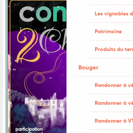
Les vignobles d
Patrimoine
Produits du ter
Bouger
Randonner à v
Randonner à vé
Randonner à V