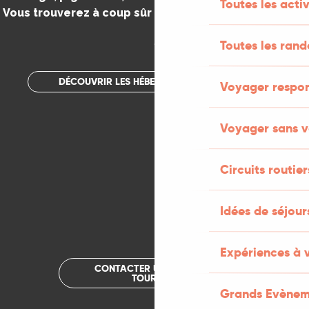
Toutes les activ
Vous trouverez à coup sûr votre bonheur dans le Lot.
.
Toutes les ran
DÉCOUVRIR LES HÉBERGEMENTS INSOLITES
Voyager respo
Voyager sans v
Circuits routier
Idées de séjou
Expériences à 
CONTACTER UN OFFICE DE
TOURISME
Grands Evènem