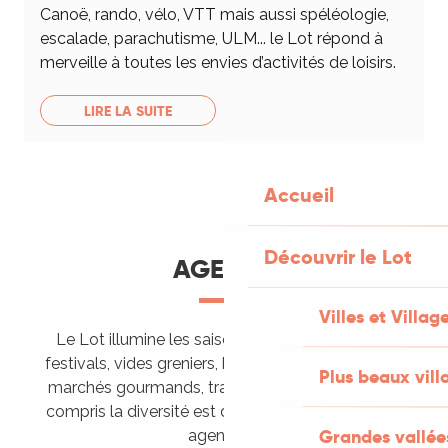
Canoë, rando, vélo, VTT mais aussi spéléologie,
escalade, parachutisme, ULM... le Lot répond à
merveille à toutes les envies d’activités de loisirs.
LIRE LA SUITE
Accueil
Découvrir le Lot
AGENDA
Villes et Villag
Le Lot illumine les saisons de ses animations :
festivals, vides greniers, brocantes, fêtes votives,
Plus beaux vill
marchés gourmands, trails sportifs… Vous l’aurez
compris la diversité est de mise, alors tous à vos
Grandes vallée
agendas !