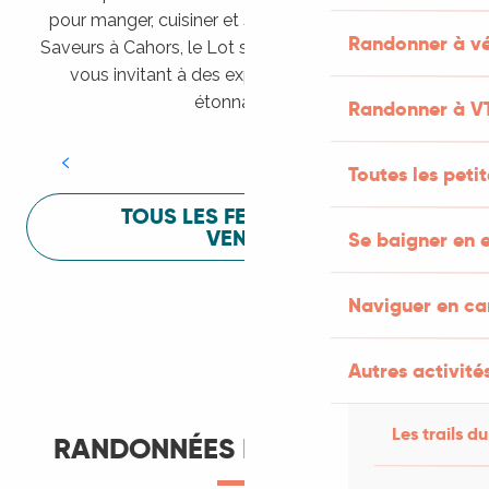
pour manger, cuisiner et s’amuser pendant Lot of
Randonner à vé
Saveurs à Cahors, le Lot sait vous mettre à l’aise en
vous invitant à des expériences sensorielles
Festival Lot of Saveurs
étonnantes !
Randonner à V
LIRE LA SUITE
Toutes les peti
TOUS LES FESTIVALS À
VENIR
Se baigner en e
Naviguer en c
Autres activités
Les trails du
RANDONNÉES ET ITINÉRANCE