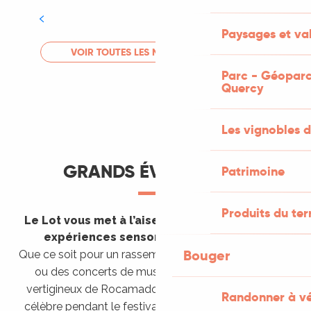
Tout l'agenda
Paysages et val
LIRE LA SUITE
VOIR TOUTES LES MANIFESTATIONS
Parc - Géoparc
Quercy
Les vignobles d
GRANDS ÉVÈNEMENTS
Patrimoine
Produits du ter
Le Lot vous met à l’aise en vous invitant à des
expériences sensorielles étonnantes !
Bouger
Que ce soit pour un rassemblement de montgolfières
ou des concerts de musique sacrée dans le site
vertigineux de Rocamadour, pour écouter un opéra
Randonner à v
célèbre pendant le festival de Saint-Céré ou encore