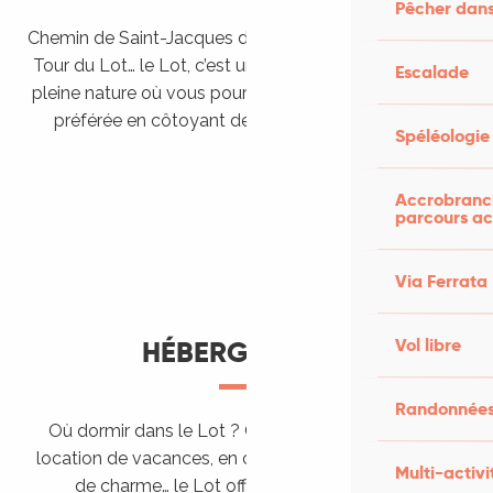
Pêcher dans
Chemin de Saint-Jacques de Compostelle, Véloroutes,
Tour du Lot… le Lot, c’est une véritable destination de
Escalade
pleine nature où vous pourrez pratiquer votre activité
préférée en côtoyant des paysages grandioses.
Spéléologie
Randonner en itinérance
Le Lot en car et en train
Balades et randonnées
Accrobranch
parcours ac
Via Ferrata
Vol libre
HÉBERGEMENTS
Randonnées
Où dormir dans le Lot ? Chez l’habitant, dans une
location de vacances, en camping, ou dans un hôtel
Multi-activi
de charme… le Lot offre des hébergements