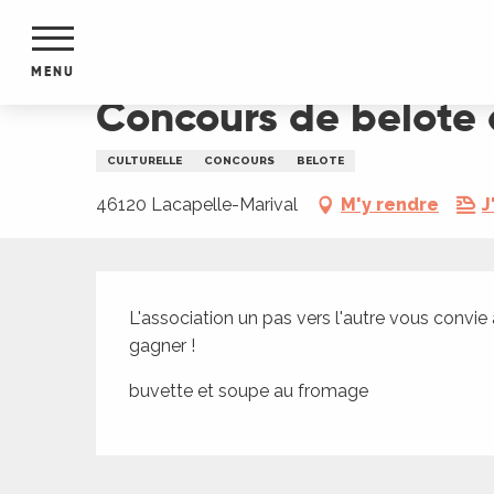
Aller
Accueil
Concours de belote à Lacapelle-marival
au
contenu
MENU
principal
Concours de belote 
NTS
MENTS
CULTURELLE
CONCOURS
BELOTE
S
URS
46120 Lacapelle-Marival
M'y rendre
J
Description
du Lot
L'association un pas vers l'autre vous convi
dans
gagner !
s le
buvette et soupe au fromage
e