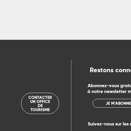
R
ts
rs
ns
Restons conn
ue
Abonnez-vous grat
à notre newsletter 
CONTACTER
UN OFFICE
JE M'ABONNE
DE
TOURISME
Suivez-nous sur les 