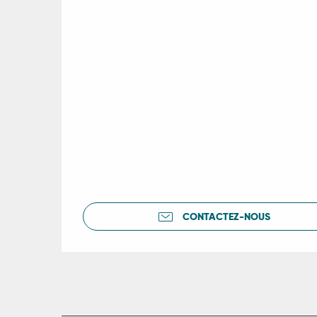
es
es
CONTACTEZ-NOUS