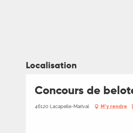
ches,
 et
car
ues
a
ents
es
Localisation
ents
es
ités
Concours de belot
ames
piste
46120 Lacapelle-Marival
M'y rendre
 faire
ages