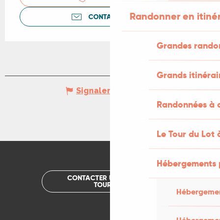
Randonner en itiné
CONTACTEZ-NOUS
Grandes rando
Grands itinérai
Signaler une erreur
Randonnées à c
Le Tour du Lot 
Hébergements 
CONTACTER UN OFFICE DE
TOURISME
Hébergemen