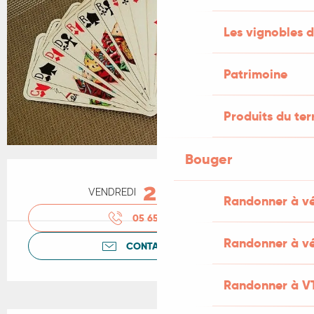
Les vignobles d
Patrimoine
Produits du ter
Bouger
Ouverture et coordonnées
20
VENDREDI
NOVEMBRE
Randonner à v
05 65 40 93
▒▒
Randonner à vé
CONTACTEZ-NOUS
Randonner à V