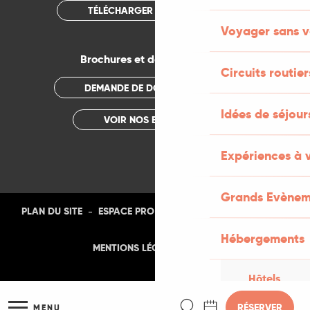
TÉLÉCHARGER L'APPLICATION
Voyager sans v
Brochures et documentations
Circuits routier
DEMANDE DE DOCUMENTATION
Idées de séjou
VOIR NOS BROCHURES
Expériences à 
Grands Evènem
-
-
-
-
PLAN DU SITE
ESPACE PRO
PRESSE
PHOTOTHÈQUE
Hébergements
-
MENTIONS LÉGALES
CGU
Hôtels
Recherche
RÉSERVER
MENU