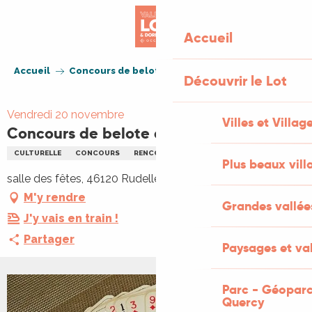
Aller
au
Accueil
contenu
principal
Accueil
Concours de belote à Rudelle
Découvrir le Lot
Vendredi 20 novembre
Villes et Villag
Concours de belote à Rudelle
CULTURELLE
CONCOURS
RENCONTRES
JEUX
Plus beaux vill
salle des fêtes, 46120 Rudelle
M'y rendre
Grandes vallée
J'y vais en train !
Partager
Paysages et val
Parc - Géoparc
Quercy