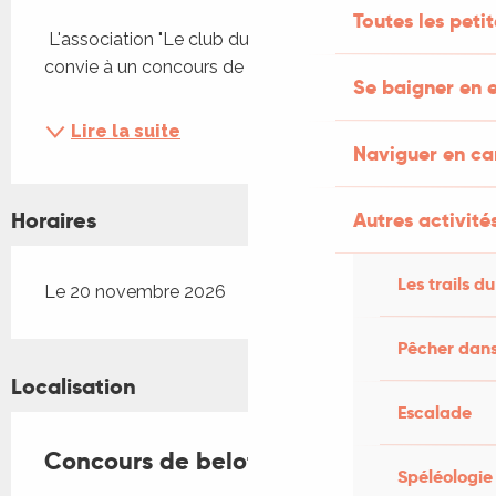
Description
Toutes les peti
 L'association "Le club du temp retrouvé" vous 
convie à un concours de belote !
Se baigner en e
Lire la suite
Naviguer en c
Horaires
Autres activités
Les trails du
Le 20 novembre 2026
Pêcher dans
Localisation
Escalade
Concours de belote à Rudelle
Spéléologie