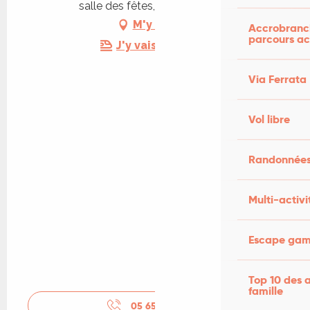
salle des fêtes, 46120 Rudelle
M'y rendre
Accrobranch
parcours ac
J'y vais en train !
Via Ferrata
Vol libre
Randonnées
Multi-activi
Escape game
Top 10 des a
famille
05 65 40 93
▒▒