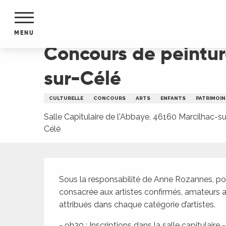
Aller
Accueil
Concours de peinture et de dessin : Le 
au
contenu
MENU
principal
Concours de peintur
NTS
MENTS
sur-Célé
S
URS
CULTURELLE
CONCOURS
ARTS
ENFANTS
PATRIMOIN
Salle Capitulaire de l'Abbaye, 46160 Marcilhac-su
Célé
du Lot
dans
s le
Description
Sous la responsabilité de Anne Rozannes, pou
consacrée aux artistes confirmés, amateurs ai
attribués dans chaque catégorie d’artistes.
e
- 9h30 : Inscriptions dans la salle capitulaire -