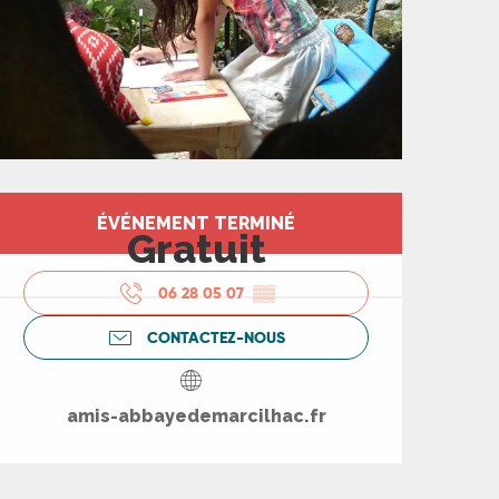
Ouverture et coord
ÉVÉNEMENT TERMINÉ
Gratuit
06 28 05 07
▒▒
CONTACTEZ-NOUS
amis-abbayedemarcilhac.fr