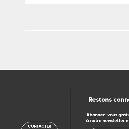
ts
rs
ns
ue
Restons conn
Abonnez-vous grat
à notre newsletter 
CONTACTER