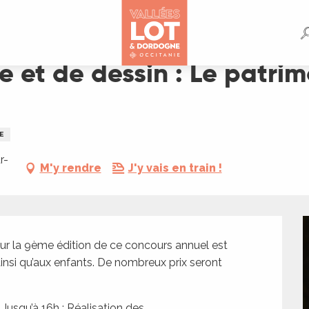
patrimoine de Marcilhac-sur-Célé
e et de dessin : Le patri
E
r-
M'y rendre
J'y vais en train !
r la 9ème édition de ce concours annuel est 
nsi qu’aux enfants. De nombreux prix seront 
 Jusqu’à 16h : Réalisation des...