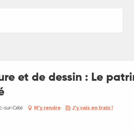
re et de dessin : Le patr
é
ac-sur-Célé
M'y rendre
J'y vais en train !