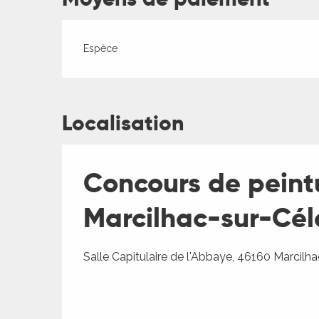
Espèce
Localisation
ages
Concours de peintu
Marcilhac-sur-Cél
es
es
Salle Capitulaire de l'Abbaye, 46160 Marcilh