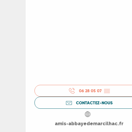
06 28 05 07
▒▒
CONTACTEZ-NOUS
R
amis-abbayedemarcilhac.fr