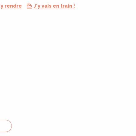
'y rendre
J'y vais en train !