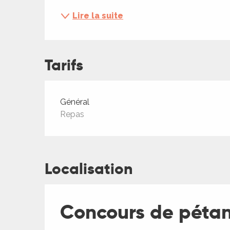
ches,
Lire la suite
 et
car
ues
Tarifs
a
ents
Tarifs 2026
Général
es
Repas
ents
es
ités
ames
Localisation
piste
Concours de péta
 faire