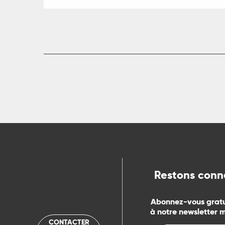
R
ts
rs
ns
Restons conn
ue
Abonnez-vous grat
à notre newsletter 
CONTACTER