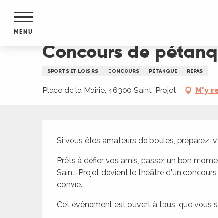
Aller
Accueil
Concours de pétanque
au
contenu
MENU
principal
Concours de pétan
NTS
MENTS
SPORTS ET LOISIRS
CONCOURS
PÉTANQUE
REPAS
S
URS
Place de la Mairie, 46300 Saint-Projet
M'y r
Description
du Lot
Si vous êtes amateurs de boules, préparez-v
dans
s le
Prêts à défier vos amis, passer un bon moment
Saint-Projet devient le théâtre d'un concour
convie.
Cet évènement est ouvert à tous, que vous so
e