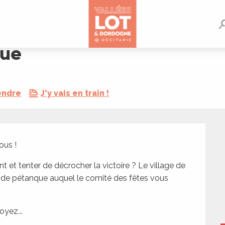
que
endre
J'y vais en train !
ous !
 et tenter de décrocher la victoire ? Le village de 
s de pétanque auquel le comité des fêtes vous 
yez...