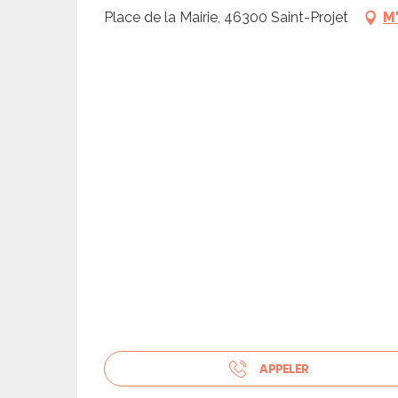
ages
Place de la Mairie, 46300 Saint-Projet
M
es
es
APPELER