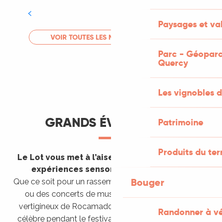
Tout l'agenda
Paysages et val
LIRE LA SUITE
VOIR TOUTES LES MANIFESTATIONS
Parc - Géoparc
Quercy
Les vignobles d
GRANDS ÉVÈNEMENTS
Patrimoine
Produits du ter
Le Lot vous met à l’aise en vous invitant à des
expériences sensorielles étonnantes !
Bouger
Que ce soit pour un rassemblement de montgolfières
ou des concerts de musique sacrée dans le site
vertigineux de Rocamadour, pour écouter un opéra
Randonner à v
célèbre pendant le festival de Saint-Céré ou encore