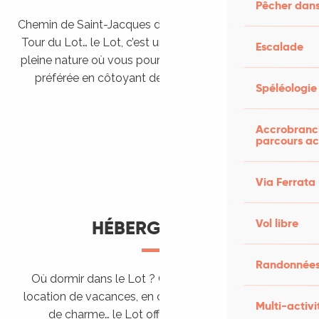
Pêcher dans
Chemin de Saint-Jacques de Compostelle, Véloroutes,
Tour du Lot… le Lot, c’est une véritable destination de
Escalade
pleine nature où vous pourrez pratiquer votre activité
préférée en côtoyant des paysages grandioses.
Spéléologie
Randonner en itinérance
Le Lot en car et en train
Balades et randonnées
Accrobranch
parcours ac
Via Ferrata
Vol libre
HÉBERGEMENTS
Randonnées
Où dormir dans le Lot ? Chez l’habitant, dans une
location de vacances, en camping, ou dans un hôtel
Multi-activi
de charme… le Lot offre des hébergements