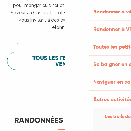
pour manger, cuisiner et s’amuser pendant Lot of
Randonner à vé
Saveurs à Cahors, le Lot sait vous mettre à l’aise en
vous invitant à des expériences sensorielles
Festival Lot of Saveurs
étonnantes !
Randonner à V
LIRE LA SUITE
Toutes les peti
TOUS LES FESTIVALS À
VENIR
Se baigner en e
Naviguer en c
Autres activités
Les trails du
RANDONNÉES ET ITINÉRANCE