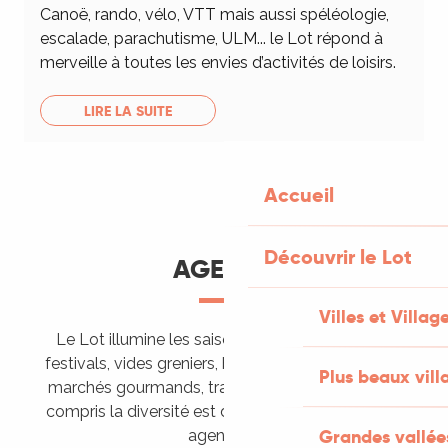
Canoë, rando, vélo, VTT mais aussi spéléologie,
escalade, parachutisme, ULM... le Lot répond à
merveille à toutes les envies d’activités de loisirs.
LIRE LA SUITE
Accueil
Découvrir le Lot
AGENDA
Villes et Villag
Le Lot illumine les saisons de ses animations :
festivals, vides greniers, brocantes, fêtes votives,
Plus beaux vill
marchés gourmands, trails sportifs… Vous l’aurez
compris la diversité est de mise, alors tous à vos
Grandes vallée
agendas !