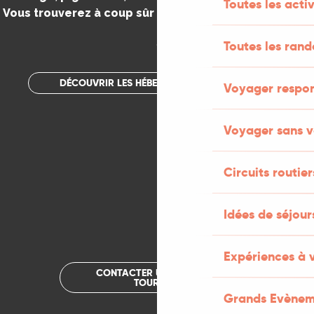
Toutes les activ
Vous trouverez à coup sûr votre bonheur dans le Lot.
.
Toutes les ran
DÉCOUVRIR LES HÉBERGEMENTS INSOLITES
Voyager respo
Voyager sans v
Circuits routier
Idées de séjou
Expériences à 
CONTACTER UN OFFICE DE
TOURISME
Grands Evènem