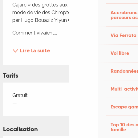
Cajarc « des grottes aux forêts : environnement et 
Accrobranch
mode de vie des Chiroptères fossiles du Quercy » 
parcours ac
par Hugo Bouaziz Yiyun Chen Cédric del Rio.
Comment vivaient...
Via Ferrata
Lire la suite
Vol libre
Randonnées
Tarifs
Multi-activi
Tarifs 2026
Gratuit
—
Escape game
Top 10 des a
Localisation
famille