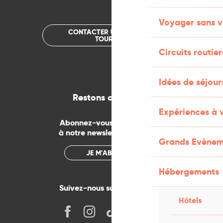
Voyager sans v
CONTACTER UN OFFICE DE
TOURISME
Circuits routier
Idées de séjou
Restons connectés
Expériences à 
Abonnez-vous gratuitement
à notre newsletter mensuelle
Grands Evènem
JE M'ABONNE
Hébergements
Suivez-nous sur les réseaux !
Hôtels