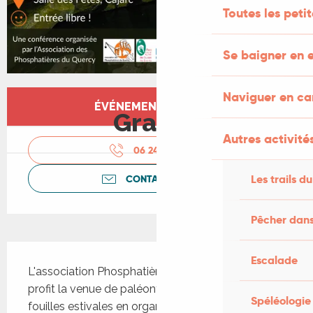
Toutes les peti
Se baigner en e
Ouverture et coordonnées
Naviguer en c
ÉVÉNEMENT TERMINÉ
Gratuit
Autres activités
06 24 66 22
▒▒
Les trails du
CONTACTEZ-NOUS
Pêcher dans
Description
Escalade
L'association Phosphatières du Quercy met à 
profit la venue de paléontologues pour les 
Spéléologie
fouilles estivales en organisant une conférence à 