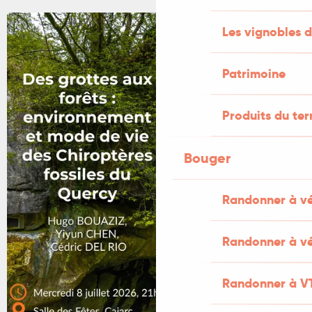
Les vignobles d
Patrimoine
Produits du ter
Bouger
Randonner à v
Randonner à vé
Randonner à V