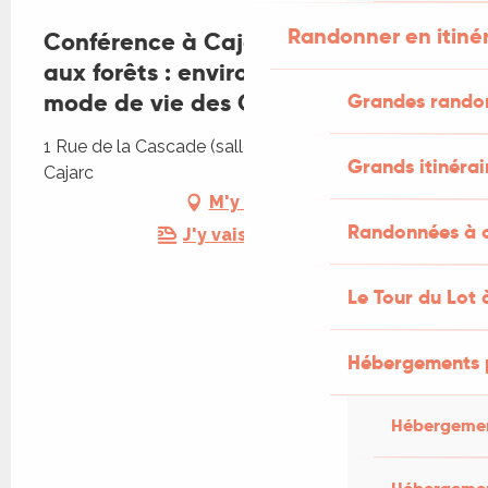
Randonner en itiné
Conférence à Cajarc : "Des grottes
aux forêts : environnement et
mode de vie des Chiroptères ...."
Grandes rando
1 Rue de la Cascade (salle des fêtes), 46160
Grands itinérai
Cajarc
M'y rendre
Randonnées à c
J'y vais en train !
Le Tour du Lot 
Hébergements 
Hébergemen