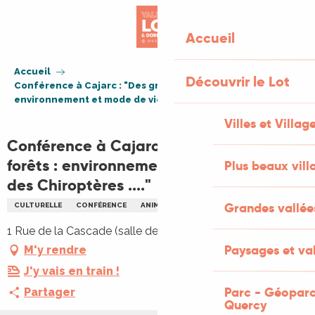
Aller
au
Accueil
contenu
principal
Accueil
Découvrir le Lot
Conférence à Cajarc : "Des grottes aux forêts :
environnement et mode de vie des Chiroptères ...."
Villes et Villag
Conférence à Cajarc : "Des grottes aux
forêts : environnement et mode de vie
Plus beaux vill
des Chiroptères ...."
Grandes vallée
CULTURELLE
CONFÉRENCE
ANIMAUX
HISTORIQUE
1 Rue de la Cascade (salle des fêtes), 46160 Cajarc
Paysages et val
M'y rendre
J'y vais en train !
Parc - Géoparc
Partager
Quercy