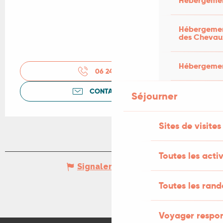
Hébergemen
Hébergement
des Chevau
Hébergement
06 24 66 22
▒▒
CONTACTEZ-NOUS
Séjourner
Sites de visites
Toutes les activ
Signaler une erreur
Toutes les ran
Voyager respo