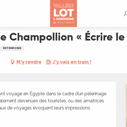
re le voyage en Égypte »
 Champollion « Écrire le
PATRIMOINE
M'y rendre
J'y vais en train !
t voyagé en Égypte dans le cadre d’un pèlerinage 
alement devenues des touristes, ou des amatrices 
naux de voyages évoquent leurs impressions 