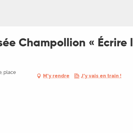
ée Champollion « Écrire 
, place
M'y rendre
J'y vais en train !