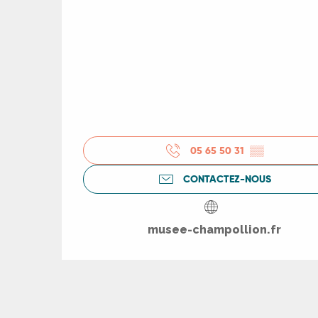
05 65 50 31
▒▒
CONTACTEZ-NOUS
musee-champollion.fr
R
ts