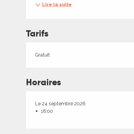
ches,
Lire la suite
 et
car
ues
Tarifs
a
ents
Tarifs 2026
Gratuit
es
ents
Horaires
es
ités
ames
piste
Le 24 septembre 2026
18:00
 faire