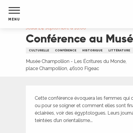
Aller
Accueil
Conférence au Musée Champollion « Écri
au
contenu
MENU
principal
Jeudi 24 septembre à 18:00
Conférence au Musée
NTS
MENTS
S
CULTURELLE
CONFÉRENCE
HISTORIQUE
LITTÉRATURE
URS
Musée Champollion - Les Écritures du Monde,
place Champollion, 46100 Figeac
du Lot
Description
dans
s le
Cette conférence évoquera les femmes qui on
ou pour se soigner et comment elles sont fin
éclairées, voir des égyptologues. Leurs jour
teintées d’un orientalisme...
e