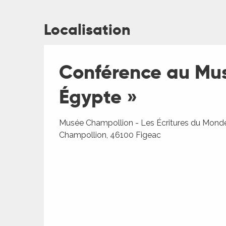
Localisation
Conférence au Mus
Égypte »
ages
Musée Champollion - Les Écritures du Monde
es
Champollion, 46100 Figeac
es