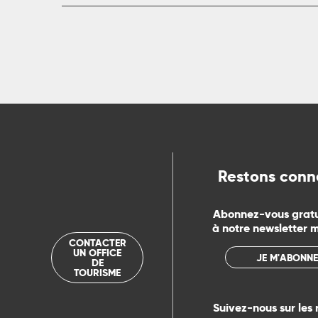
rs
ns
ue
Restons conn
Abonnez-vous grat
à notre newsletter 
CONTACTER
UN OFFICE
JE M'ABONNE
DE
TOURISME
Suivez-nous sur les 