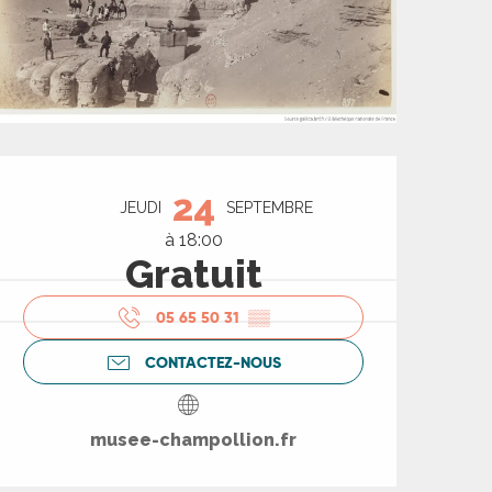
Ouverture et coord
24
JEUDI
SEPTEMBRE
à 18:00
Gratuit
05 65 50 31
▒▒
CONTACTEZ-NOUS
musee-champollion.fr