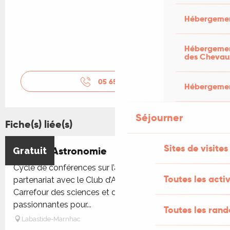
Hébergemen
Hébergement
des Chevau
05 65 31 26
▒▒
Hébergement
Séjourner
Fiche(s) liée(s)
Sites de visites
Soirées Astronomie
Gratuit
Cycle de conférences sur l’astronomie, proposé en
Toutes les activ
partenariat avec le Club d’Astronomie de Gigouzac et
Carrefour des sciences et des arts. Des interventions
passionnantes pour...
Toutes les ran
Labastide-Marnhac