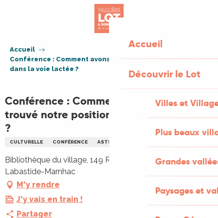
Aller
au
contenu
principal
Accueil
Accueil
Conférence : Comment avons-nous trouvé notre position
dans la voie lactée ?
Découvrir le Lot
Conférence : Comment avons-nous
Villes et Villag
trouvé notre position dans la voie lactée
?
Plus beaux vill
CULTURELLE
CONFÉRENCE
ASTRONOMIE
SCIENCES
Bibliothèque du village, 149 Rue de l'Église, 46090
Grandes vallée
Labastide-Marnhac
M'y rendre
Paysages et val
J'y vais en train !
Partager