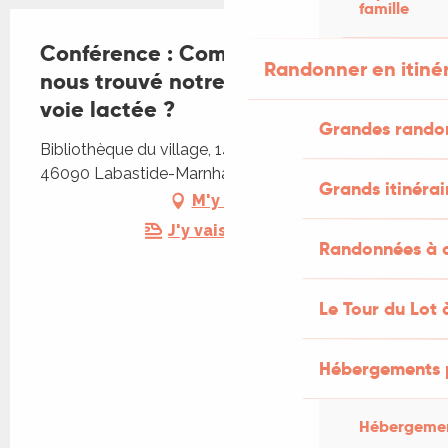
famille
Conférence : Comment avons-
Randonner en itiné
nous trouvé notre position dans la
voie lactée ?
Grandes rando
Bibliothèque du village, 149 Rue de l'Église,
46090 Labastide-Marnhac
Grands itinérai
M'y rendre
J'y vais en train !
Randonnées à c
Le Tour du Lot 
Hébergements 
Hébergemen