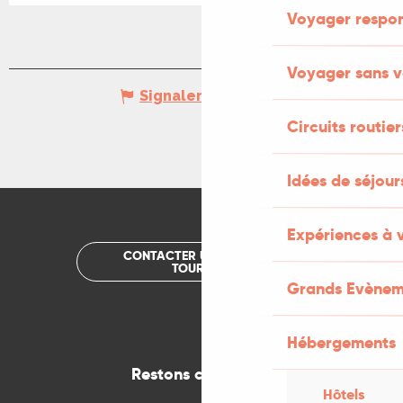
Voyager respo
Voyager sans v
Signaler une erreur
Circuits routier
Idées de séjou
Expériences à 
CONTACTER UN OFFICE DE
TOURISME
Grands Evènem
Hébergements
Restons connectés
Hôtels