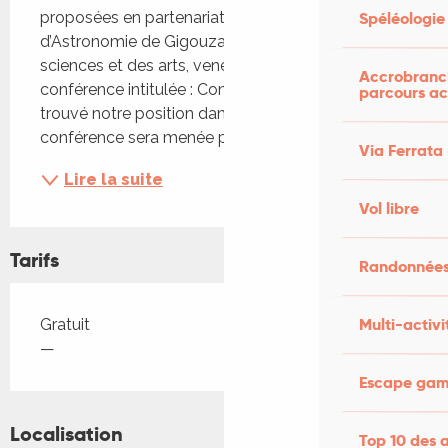
Spéléologie
proposées en partenariat avec le Club 
d’Astronomie de Gigouzac et Carrefour des 
sciences et des arts, venez assister à une 
Accrobranch
conférence intitulée : Comment avons-nous 
parcours ac
trouvé notre position dans la voie lactée ?". La 
conférence sera menée par Johann...
Via Ferrata
Lire la suite
Vol libre
Tarifs
Randonnées
Tarifs 2026
Multi-activi
Gratuit
—
Escape game
Localisation
Top 10 des a