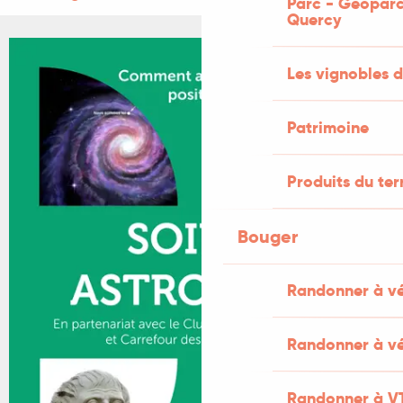
Parc - Géoparc
Quercy
Les vignobles d
Patrimoine
Produits du ter
Bouger
Randonner à v
Randonner à vé
Randonner à V