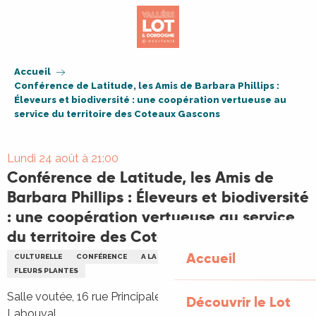
Aller
au
contenu
principal
Accueil
Conférence de Latitude, les Amis de Barbara Phillips :
Éleveurs et biodiversité : une coopération vertueuse au
service du territoire des Coteaux Gascons
Lundi 24 août à 21:00
Conférence de Latitude, les Amis de
Barbara Phillips : Éleveurs et biodiversité
: une coopération vertueuse au service
du territoire des Coteaux Gascons
Accueil
CULTURELLE
CONFÉRENCE
A LA FERME
ENVIRONNEMENT
FLEURS PLANTES
Salle voutée, 16 rue Principale, 46330 Saint-Martin-
Découvrir le Lot
Labouval