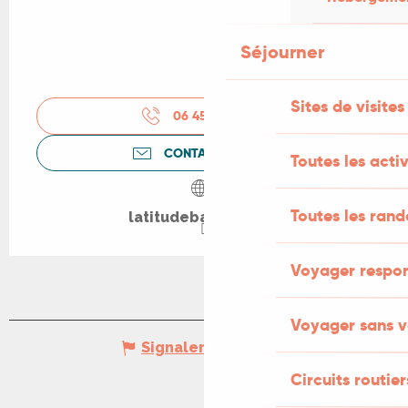
Séjourner
Sites de visites
06 45 70 75
▒▒
CONTACTEZ-NOUS
Toutes les activ
Toutes les ran
latitudebarbara.net
Voyager respo
Voyager sans v
Signaler une erreur
Circuits routier