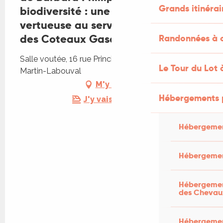
Grands itinérai
biodiversité : une coopération
vertueuse au service du territoire
des Coteaux Gascons
Randonnées à c
Salle voutée, 16 rue Principale, 46330 Saint-
Le Tour du Lot 
Martin-Labouval
M'y rendre
Hébergements 
J'y vais en train !
Hébergemen
Hébergemen
Hébergement
des Chevau
Hébergement