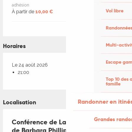
adhésion
Vol libre
À partir de
10,00 €
Randonnées
Multi-activi
Horaires
Escape game
Le 24 août 2026
21:00
Top 10 des a
famille
Randonner en itiné
Localisation
Grandes rando
Conférence de Latitude, les Amis
de Barbara Phillips : Éleveurs et