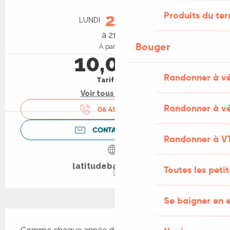
Ouverture et coordonnées
Produits du ter
24
LUNDI
AOÛT
à 21:00
Bouger
À partir de
10,00 €
Randonner à v
Tarif plein
Voir tous les tarifs
Randonner à vé
06 45 70 75
▒▒
CONTACTEZ-NOUS
Randonner à V
latitudebarbara.net
Toutes les peti
Se baigner en e
Description