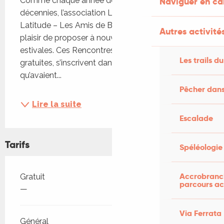
Naviguer en c
Comme chaque année depuis plus de deux 
décennies, l’association Latitude devenue en 2016 
Latitude – Les Amis de Barbara Phillips a le grand 
Autres activités
plaisir de proposer à nouveau ses Rencontres 
estivales. Ces Rencontres culturelles estivales, 
Les trails du
gratuites, s’inscrivent dans la continuité de celles 
qu’avaient...
Pêcher dans
Lire la suite
Escalade
Tarifs
Spéléologie
Tarifs 2026
Accrobranch
Gratuit
parcours ac
—
Via Ferrata
Général