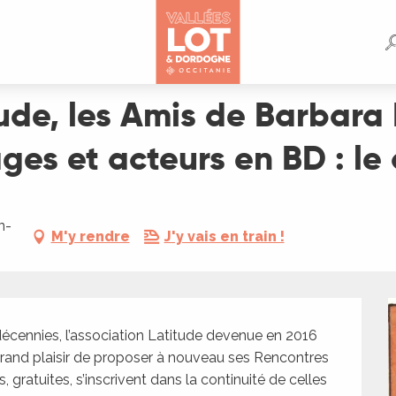
ara Phillips : Portraits, Personnes, Personnages et acteurs en BD
de, les Amis de Barbara Ph
es et acteurs en BD : le 
n-
M'y rendre
J'y vais en train !
ennies, l’association Latitude devenue en 2016 
grand plaisir de proposer à nouveau ses Rencontres 
 gratuites, s’inscrivent dans la continuité de celles 