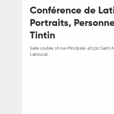
es
Conférence de Lati
es
Portraits, Personn
Tintin
Salle voutée, 16 rue Principale, 46330 Saint-M
Labouval