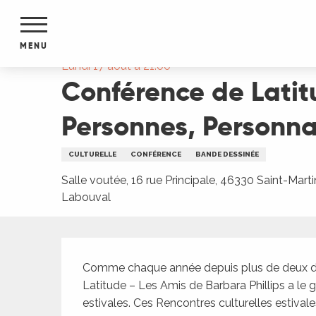
Aller
Accueil
Conférence de Latitude, les Amis de Barb
au
contenu
MENU
principal
Lundi 17 août à 21:00
Conférence de Latitu
NTS
MENTS
S
Personnes, Personnag
URS
CULTURELLE
CONFÉRENCE
BANDE DESSINÉE
Salle voutée, 16 rue Principale, 46330 Saint-Marti
du Lot
Labouval
dans
s le
Description
Comme chaque année depuis plus de deux déc
Latitude – Les Amis de Barbara Phillips a le 
e
estivales. Ces Rencontres culturelles estivales,