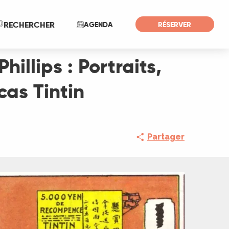
 : le cas Tintin
Recherche
RECHERCHER
AGENDA
RÉSERVER
illips : Portraits,
cas Tintin
Partager