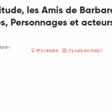
tude, les Amis de Barbara 
es, Personnages et acteurs
artin-
M'y rendre
J'y vais en train !