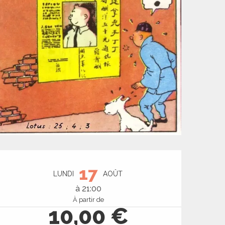
Ouverture et coord
17
LUNDI
AOÛT
à 21:00
À partir de
10,00 €