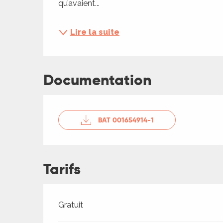
qu’avaient...
ches,
 et
Lire la suite
car
ues
a
Documentation
ents
es
BAT 001654914-1
ents
es
ités
ames
Tarifs
piste
 faire
Tarifs 2026
Gratuit