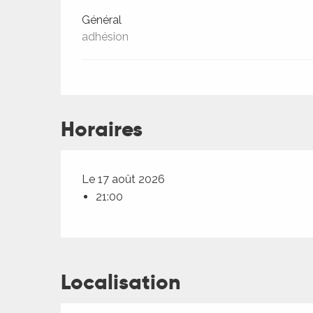
Général
adhésion
Horaires
Le 17 août 2026
21:00
ages
Localisation