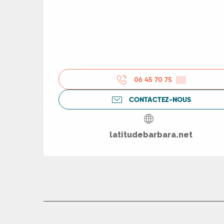
R
06 45 70 75
▒▒
CONTACTEZ-NOUS
ts
latitudebarbara.net
rs
ns
ue