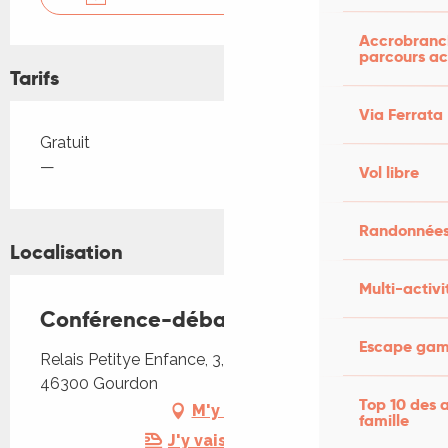
Accrobranch
parcours ac
Tarifs
Via Ferrata
Tarifs 2026
Gratuit
—
Vol libre
Randonnées
Localisation
Multi-activi
Conférence-débat : Les émotions
Escape game
Relais Petitye Enfance, 3, Allées François Rey,
46300 Gourdon
Top 10 des a
M'y rendre
famille
J'y vais en train !