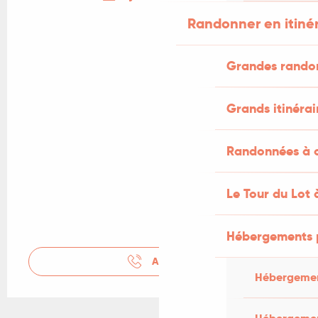
Randonner en itiné
Grandes rando
Grands itinérai
Randonnées à c
Le Tour du Lot 
Hébergements 
APPELER
Hébergemen