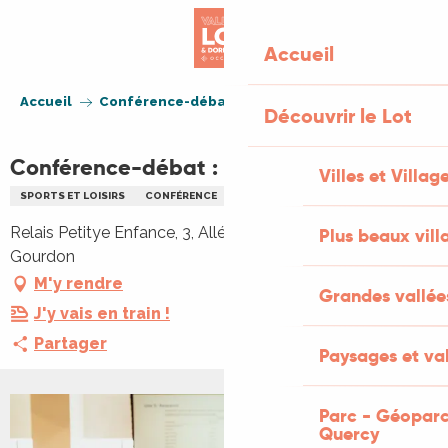
Aller
au
Accueil
contenu
principal
Accueil
Conférence-débat : Les émotions
Découvrir le Lot
Conférence-débat : Les émotions
Villes et Villag
SPORTS ET LOISIRS
CONFÉRENCE
Relais Petitye Enfance, 3, Allées François Rey, 46300
Plus beaux vill
Gourdon
M'y rendre
Grandes vallée
J'y vais en train !
Partager
Paysages et val
Parc - Géoparc
Quercy