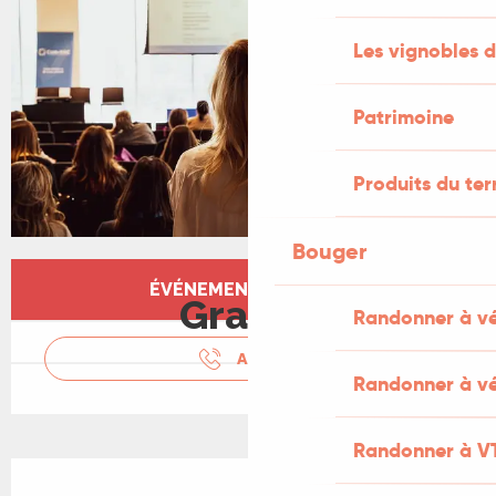
Les vignobles d
Patrimoine
Produits du ter
Bouger
Ouverture et coordonnées
ÉVÉNEMENT TERMINÉ
Gratuit
Randonner à v
APPELER
Randonner à vé
Randonner à V
Description