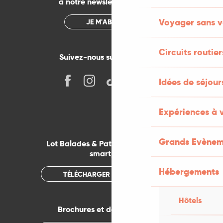
à notre newsletter mensuelle
Voyager sans v
JE M'ABONNE
Circuits routier
Suivez-nous sur les réseaux !
Idées de séjou
Expériences à 
Grands Evènem
Lot Balades & Patrimoines sur votre
smartphone
Hébergements
TÉLÉCHARGER L'APPLICATION
Hôtels
Brochures et documentations