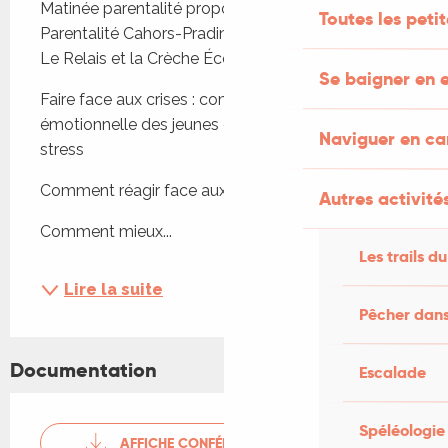
Matinée parentalité proposée par l'Institut de la 
Toutes les peti
Parentalité Cahors-Pradines, en partenariat avec 
Le Relais et la Crèche Écoute s'il joue.
Se baigner en e
Faire face aux crises : comprendre la vie 
émotionnelle des jeunes enfants & les effets du 
Naviguer en c
stress
Comment réagir face aux crises de nos enfants ? 
Autres activités
Comment mieux...
Les trails du
Lire la suite
Pêcher dans
Documentation
Escalade
Spéléologie
AFFICHE CONFÉRENCE ÉMOTIONS