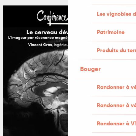
Les vignobles d
Patrimoine
Produits du ter
Bouger
Randonner à v
Randonner à vé
Randonner à V