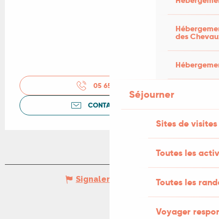
Hébergemen
Hébergement
des Chevau
Hébergement
05 65 22 28
▒▒
Séjourner
CONTACTEZ-NOUS
Sites de visites
Toutes les activ
Signaler une erreur
Toutes les ran
Voyager respo