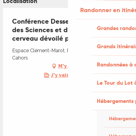
Localisation
Randonner en itiné
Conférence Dessert avec Carrefour
Grandes rando
des Sciences et des Arts : "Le
cerveau dévoilé par Iseult"
Grands itinérai
Espace Clément-Marot, Place Bessières, 46000
Cahors
Randonnées à c
M'y rendre
J'y vais en train !
Le Tour du Lot 
Hébergements 
Hébergemen