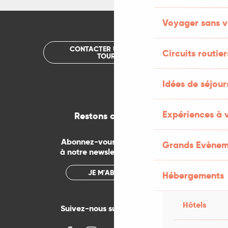
Voyager sans v
CONTACTER UN OFFICE DE
Circuits routier
TOURISME
Idées de séjou
Expériences à 
Restons connectés
Abonnez-vous gratuitement
Grands Evènem
à notre newsletter mensuelle
JE M'ABONNE
Hébergements
Hôtels
Suivez-nous sur les réseaux !