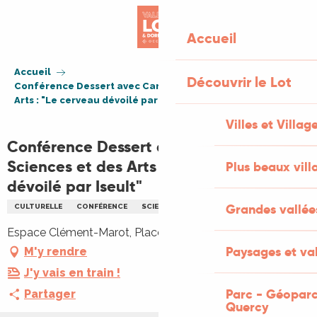
Aller
au
Accueil
contenu
principal
Accueil
Découvrir le Lot
Conférence Dessert avec Carrefour des Sciences et des
Arts : "Le cerveau dévoilé par Iseult"
Villes et Villag
Conférence Dessert avec Carrefour des
Sciences et des Arts : "Le cerveau
Plus beaux vill
dévoilé par Iseult"
Grandes vallée
CULTURELLE
CONFÉRENCE
SCIENCES
Espace Clément-Marot, Place Bessières, 46000 Cahors
Paysages et val
M'y rendre
J'y vais en train !
Parc - Géoparc
Partager
Quercy