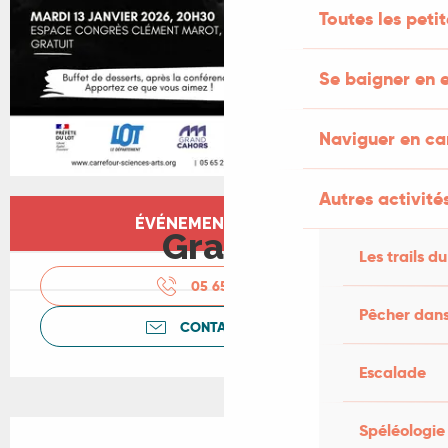
Toutes les peti
Se baigner en e
Naviguer en c
Autres activités
Ouverture et coordonnées
ÉVÉNEMENT TERMINÉ
Gratuit
Les trails du
05 65 22 28
▒▒
Pêcher dans
CONTACTEZ-NOUS
Escalade
Description
Spéléologie