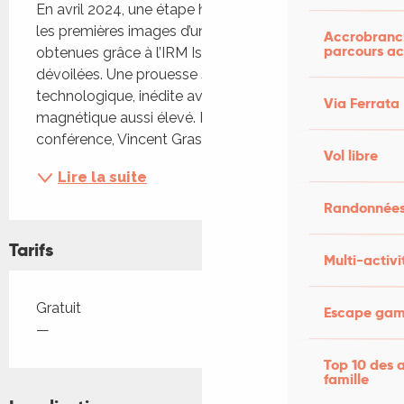
En avril 2024, une étape historique a été franchie : 
les premières images d’un cerveau humain 
Accrobranch
parcours ac
obtenues grâce à l’IRM Iseult 11,7 teslas ont été 
dévoilées. Une prouesse scientifique et 
technologique, inédite avec un champ 
Via Ferrata
magnétique aussi élevé. Lors de cette 
conférence, Vincent Gras nous fera...
Vol libre
Lire la suite
Randonnées
Tarifs
Multi-activi
Tarifs 2026
Gratuit
Escape game
—
Top 10 des a
famille