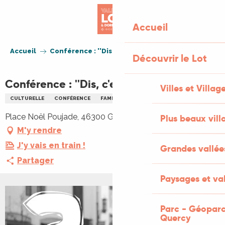
Aller
au
Accueil
contenu
principal
Accueil
Conférence : ''Dis, c'est quoi la mort?''
Découvrir le Lot
Conférence : ''Dis, c'est quoi la mort?''
Villes et Villag
CULTURELLE
CONFÉRENCE
FAMILLE
Place Noël Poujade, 46300 Gourdon
Plus beaux vill
M'y rendre
J'y vais en train !
Grandes vallée
Partager
Paysages et val
Parc - Géoparc
Quercy