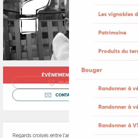
Les vignobles d
Patrimoine
Produits du ter
Bouger
Ouverture et coordonnées
ÉVÉNEMENT TERMINÉ
05 65 41 30
▒▒
Randonner à v
CONTACTEZ-NOUS
Randonner à vé
Randonner à V
Description
Regards croisés entre l'anthropologue Amandine 