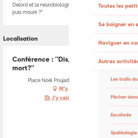
Delord et la neurobiologiste Zoé Husson : "Vieillir, 
Toutes les peti
puis mourir ?"
Se baigner en e
Localisation
Naviguer en c
Conférence : ''Dis, c'est quoi la
Autres activités
mort?''
Les trails du
Place Noël Poujade, 46300 Gourdon
M'y rendre
Pêcher dans
J'y vais en train !
Escalade
Spéléologie