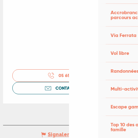
Accrobranch
parcours ac
Via Ferrata
Vol libre
Randonnées
05 65 41 30
▒▒
CONTACTEZ-NOUS
Multi-activi
Escape game
Top 10 des a
famille
Signaler une erreur