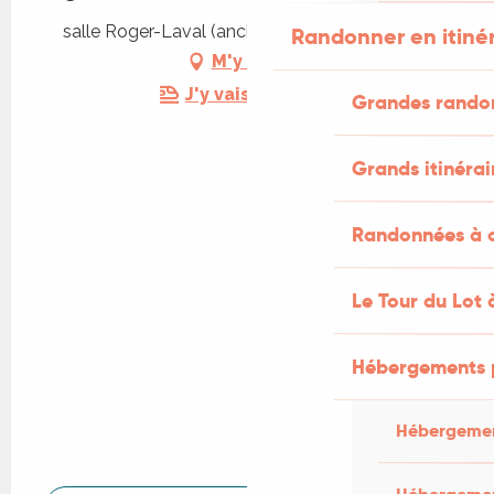
salle Roger-Laval (ancien CES), 46100 Figeac
Randonner en itiné
M'y rendre
J'y vais en train !
Grandes rando
Grands itinérai
Randonnées à c
Le Tour du Lot 
Hébergements 
Hébergemen