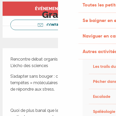
Ouverture et coordonnées
Toutes les peti
ÉVÉNEMENT TERMINÉ
Gratuit
Se baigner en e
CONTACTEZ-NOUS
Naviguer en c
Description
Autres activités
Rencontre débat organisée par l'association 
L'écho des sciences
Les trails du
S’adapter sans bouger : comment des « 
Pêcher dans
tempêtes » moléculaires permettent aux plantes 
de répondre aux stress.
Escalade
Quoi de plus banal que les plantes ? Elles font 
Spéléologie