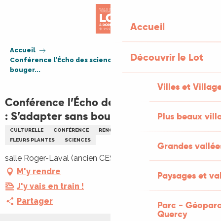
Aller
au
Accueil
contenu
principal
Accueil
Découvrir le Lot
Conférence l’Écho des sciences à Figeac : S’adapter sans
bouger...
Villes et Villag
Conférence l’Écho des sciences à Figeac
: S’adapter sans bouger...
Plus beaux vill
CULTURELLE
CONFÉRENCE
RENCONTRES
ENVIRONNEMENT
FLEURS PLANTES
SCIENCES
Grandes vallée
salle Roger-Laval (ancien CES), 46100 Figeac
M'y rendre
Paysages et val
J'y vais en train !
Partager
Parc - Géoparc
Quercy