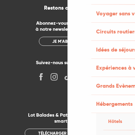
Restons connectés
Voyager sans v
Abonnez-vous gratuitement
à notre newsletter mensuelle
Circuits routier
JE M'ABONNE
Idées de séjou
Suivez-nous sur les réseaux !
Expériences à 
Grands Evènem
Hébergements
Lot Balades & Patrimoines sur votre
smartphone
Hôtels
TÉLÉCHARGER L'APPLICATION