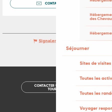
Hébergemen
CONTACTEZ-NOUS
Hébergement
des Chevau
Hébergement
Signaler une erreur
Séjourner
Sites de visites
Toutes les activ
CONTACTER UN OFFICE DE
TOURISME
Toutes les ran
Voyager respo