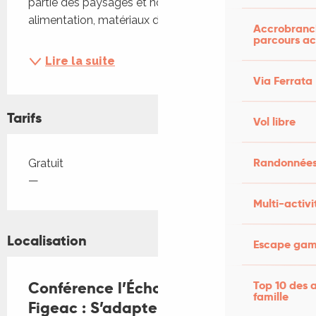
partie des paysages et nous fournissent 
alimentation, matériaux de construction,...
Accrobranch
parcours ac
Lire la suite
Via Ferrata
Tarifs
Vol libre
Tarifs 2026
Randonnées
Gratuit
—
Multi-activi
Localisation
Escape game
Top 10 des a
Conférence l’Écho des sciences à
famille
Figeac : S’adapter sans bouger...