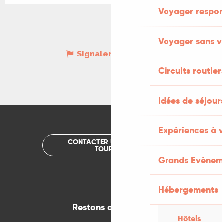
Voyager respo
Voyager sans v
Signaler une erreur
Circuits routier
Idées de séjou
Expériences à 
CONTACTER UN OFFICE DE
TOURISME
Grands Evènem
Hébergements
Restons connectés
Hôtels