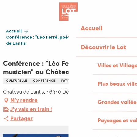
Aller
au
contenu
principal
Accueil
Accueil
Conférence : "Léo Ferré, poète et musicien" au Château
de Lantis
Découvrir le Lot
Conférence : "Léo Ferré, poète et
Villes et Villag
musicien" au Château de Lantis
CULTURELLE
CONFÉRENCE
PATRIMOINE
Plus beaux vill
Château de Lantis, 46340 Dégagnac
M'y rendre
Grandes vallée
J'y vais en train !
Partager
Paysages et val