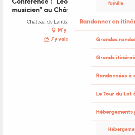
Conférence : "Léo Ferré, poète et
famille
musicien" au Château de Lantis
Randonner en itiné
Château de Lantis, 46340 Dégagnac
M'y rendre
Grandes rando
J'y vais en train !
Grands itinérai
Randonnées à c
Le Tour du Lot 
Hébergements 
Hébergemen