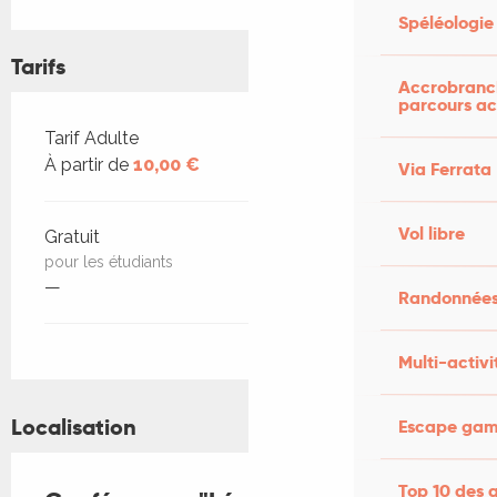
Spéléologie
Tarifs
Accrobranch
parcours ac
Tarifs 2026
Tarif Adulte
À partir de
10,00 €
Via Ferrata
Vol libre
Gratuit
pour les étudiants
—
Randonnées
Multi-activi
Localisation
Escape game
Top 10 des a