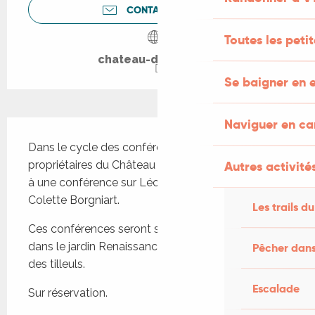
CONTACTEZ-NOUS
Toutes les peti
chateau-de-lantis.fr
Se baigner en e
Naviguer en c
Description
Dans le cycle des conférences estivales, les 
propriétaires du Château de Lantis vous convient 
Autres activités
à une conférence sur Léo Ferré donnée par 
Colette Borgniart.
Les trails du
Ces conférences seront suivies d'un cocktail servi 
dans le jardin Renaissance du château, à l'ombre 
Pêcher dans
des tilleuls.
Escalade
Sur réservation.