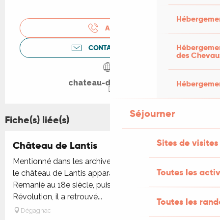
Hébergemen
APPELER
Hébergement
CONTACTEZ-NOUS
des Chevau
chateau-de-lantis.fr
Hébergement
Séjourner
Fiche(s) liée(s)
Sites de visites
Château de Lantis
Mentionné dans les archives du Lot dès le 15e siècle,
Toutes les activ
le château de Lantis apparait comme maison forte.
Remanié au 18e siècle, puis abandonné à la
Révolution, il a retrouvé...
Toutes les ran
Dégagnac