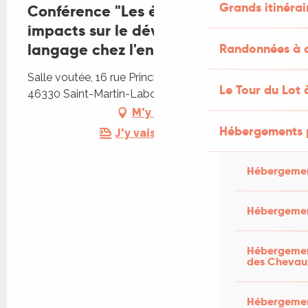
Grands itinérai
Conférence "Les écrans et leurs
impacts sur le développement du
langage chez l'enfant"
Randonnées à c
Salle voutée, 16 rue Principale, Place de l'église,
Le Tour du Lot 
46330 Saint-Martin-Labouval
M'y rendre
Hébergements 
J'y vais en train !
Hébergemen
Hébergemen
Hébergement
des Chevau
Hébergement