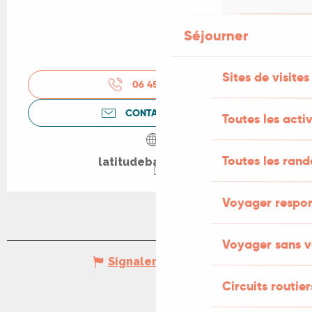
Séjourner
Sites de visites
06 45 70 75
▒▒
CONTACTEZ-NOUS
Toutes les activ
Toutes les ran
latitudebarbara.net
Voyager respo
Voyager sans v
Signaler une erreur
Circuits routier