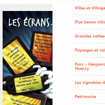
Villes et Villag
+2 PHOTOS
Plus beaux vill
Grandes vallée
Paysages et val
Parc - Géoparc
Quercy
Les vignobles d
Patrimoine