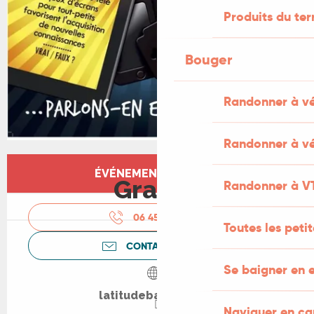
Produits du ter
Bouger
Randonner à v
Randonner à vé
Ouverture et coordonnées
ÉVÉNEMENT TERMINÉ
Gratuit
Randonner à V
06 45 70 75
▒▒
Toutes les peti
CONTACTEZ-NOUS
Se baigner en e
latitudebarbara.net
Naviguer en c