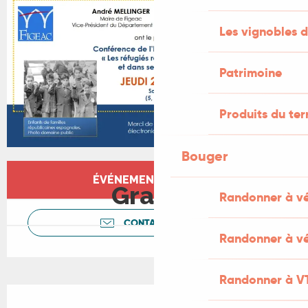
Les vignobles d
Patrimoine
Produits du ter
Bouger
Ouverture et coordonnées
ÉVÉNEMENT TERMINÉ
Gratuit
Randonner à v
CONTACTEZ-NOUS
Randonner à vé
Randonner à V
Description