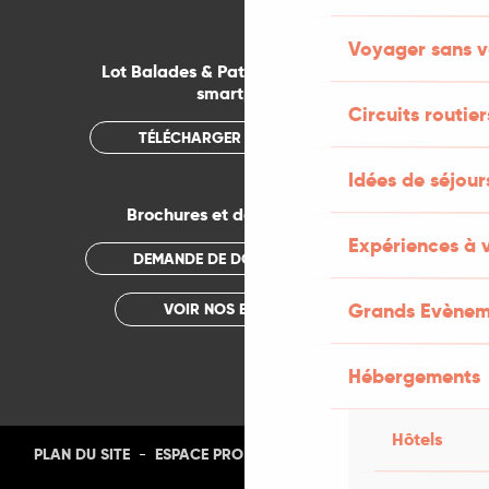
Voyager sans v
Lot Balades & Patrimoines sur votre
smartphone
Circuits routier
TÉLÉCHARGER L'APPLICATION
Idées de séjou
Brochures et documentations
Expériences à 
DEMANDE DE DOCUMENTATION
Grands Evènem
VOIR NOS BROCHURES
Hébergements
Hôtels
-
-
-
-
PLAN DU SITE
ESPACE PRO
PRESSE
PHOTOTHÈQUE