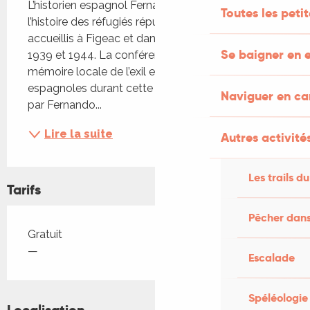
L’historien espagnol Fernando Sígler retrace 
Toutes les peti
l’histoire des réfugiés républicains espagnols 
accueillis à Figeac et dans ses environs entre 
Se baigner en e
1939 et 1944. La conférence met en lumière la 
mémoire locale de l’exil et l’accueil des familles 
espagnoles durant cette période. - Présentation 
Naviguer en c
par Fernando...
Lire la suite
Autres activités
Les trails du
Tarifs
Pêcher dans
Tarifs 2026
Gratuit
—
Escalade
Spéléologie