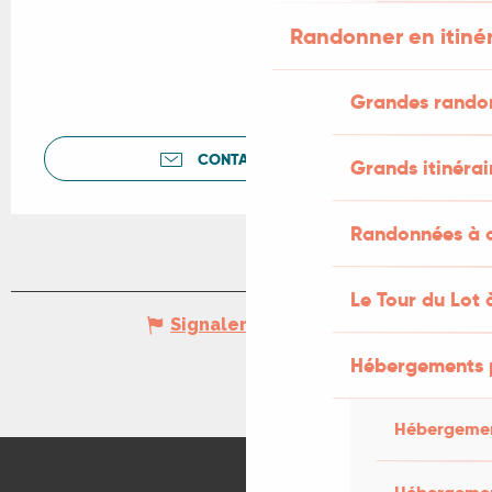
Randonner en itiné
Grandes rando
CONTACTEZ-NOUS
Grands itinérai
Randonnées à c
Le Tour du Lot 
Signaler une erreur
Hébergements 
Hébergemen