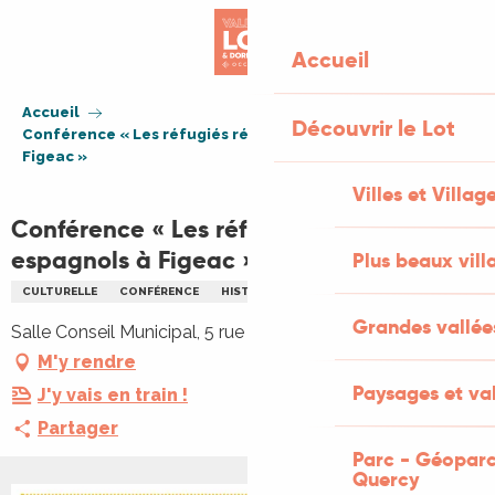
Aller
au
Accueil
contenu
principal
Accueil
Découvrir le Lot
Conférence « Les réfugiés républicains espagnols à
Figeac »
Villes et Villag
Conférence « Les réfugiés républicains
espagnols à Figeac »
Plus beaux vill
CULTURELLE
CONFÉRENCE
HISTORIQUE
PATRIMOINE
Grandes vallée
Salle Conseil Municipal, 5 rue de Colomb, 46100 Figeac
M'y rendre
Paysages et val
J'y vais en train !
Partager
Parc - Géoparc
Quercy