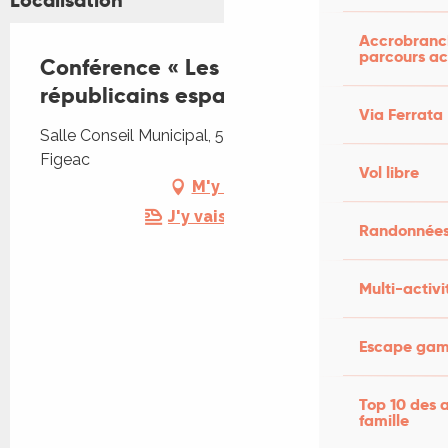
Localisation
Accrobranch
parcours ac
Conférence « Les réfugiés
républicains espagnols à Figeac »
Via Ferrata
Salle Conseil Municipal, 5 rue de Colomb, 46100
Figeac
Vol libre
M'y rendre
J'y vais en train !
Randonnées
Multi-activi
Escape game
Top 10 des a
famille