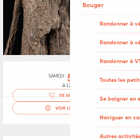
Bouger
Randonner à v
Randonner à vé
Randonner à V
Ouverture et coordonnées
5
SAMEDI
SEPTEMBRE
Toutes les peti
à 17:30
05 65 20 88
▒▒
Se baigner en e
VOIR LES SITES WEB
Naviguer en c
Autres activités