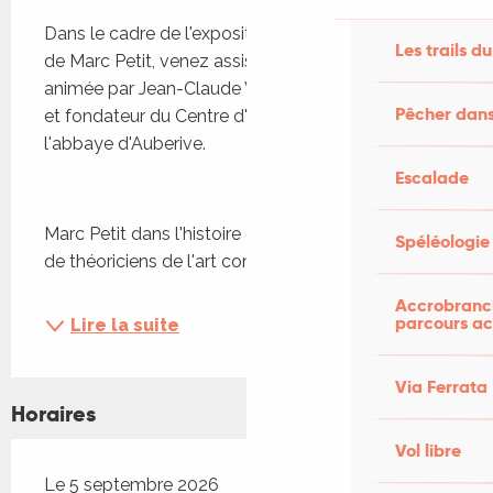
Description
Dans le cadre de l'exposition "D'une rive à l'autre" 
Les trails du
de Marc Petit, venez assister à une conférence 
animée par Jean-Claude VOLOT, collectionneur 
Pêcher dans
et fondateur du Centre d'art contemporain de 
l'abbaye d'Auberive.
Escalade
Marc Petit dans l'histoire de la sculpture : nombre 
Spéléologie
de théoriciens de l'art contemporain...
Accrobranch
parcours ac
Lire la suite
Via Ferrata
Horaires
Vol libre
Le 5 septembre 2026