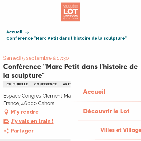
Aller
au
contenu
principal
Accueil
Conférence "Marc Petit dans l'histoire de la sculpture"
Samedi 5 septembre à 17:30
Conférence "Marc Petit dans l'histoire de
la sculpture"
CULTURELLE
CONFÉRENCE
ARTS
Accueil
Espace Congrès Clément Marot, Rue Pierre Mendès
France, 46000 Cahors
Découvrir le Lot
M'y rendre
J'y vais en train !
Villes et Villag
Partager