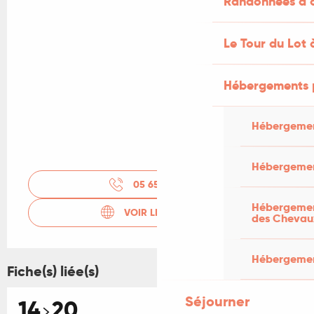
Randonnées à c
Le Tour du Lot 
Hébergements 
Hébergemen
Hébergemen
05 65 20 88
▒▒
Hébergement
VOIR LES SITES WEB
des Chevau
Hébergement
Fiche(s) liée(s)
Séjourner
14
20