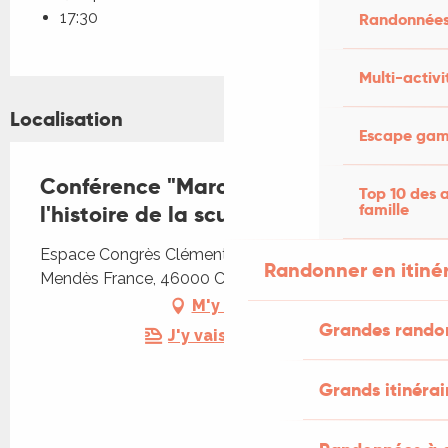
17:30
Randonnées
Multi-activi
Localisation
Escape game
Conférence "Marc Petit dans
Top 10 des a
famille
l'histoire de la sculpture"
Espace Congrès Clément Marot, Rue Pierre
Randonner en itiné
Mendès France, 46000 Cahors
M'y rendre
Grandes rando
J'y vais en train !
Grands itinérai