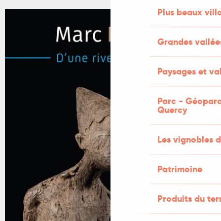
Plus beaux vill
Grandes vallée
Paysages et val
Parc - Géoparc
Quercy
Les vignobles d
Patrimoine
Produits du ter