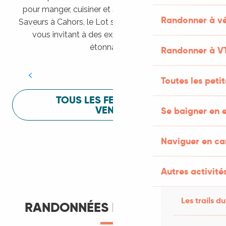
pour manger, cuisiner et s’amuser pendant Lot of
Randonner à vé
Saveurs à Cahors, le Lot sait vous mettre à l’aise en
vous invitant à des expériences sensorielles
Festival Lot of Saveurs
étonnantes !
Randonner à V
LIRE LA SUITE
Toutes les peti
TOUS LES FESTIVALS À
VENIR
Se baigner en e
Naviguer en c
Autres activités
Les trails du
RANDONNÉES ET ITINÉRANCE