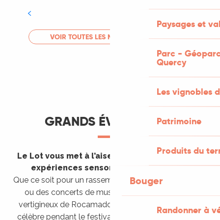
Tout l'agenda
Paysages et val
LIRE LA SUITE
VOIR TOUTES LES MANIFESTATIONS
Parc - Géoparc
Quercy
Les vignobles d
GRANDS ÉVÈNEMENTS
Patrimoine
Produits du ter
Le Lot vous met à l’aise en vous invitant à des
expériences sensorielles étonnantes !
Bouger
Que ce soit pour un rassemblement de montgolfières
ou des concerts de musique sacrée dans le site
vertigineux de Rocamadour, pour écouter un opéra
Randonner à v
célèbre pendant le festival de Saint-Céré ou encore