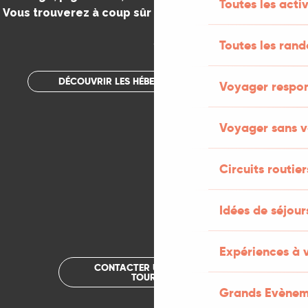
Toutes les activ
Vous trouverez à coup sûr votre bonheur dans le Lot.
.
Toutes les ran
DÉCOUVRIR LES HÉBERGEMENTS INSOLITES
Voyager respo
Voyager sans v
Circuits routier
Idées de séjou
Expériences à 
CONTACTER UN OFFICE DE
TOURISME
Grands Evènem