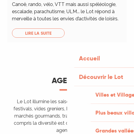
Canoë, rando, vélo, VTT mais aussi spéléologie,
escalade, parachutisme, ULM... le Lot répond à
merveille à toutes les envies d’activités de loisirs.
LIRE LA SUITE
Accueil
Découvrir le Lot
AGENDA
Villes et Villag
Le Lot illumine les saisons de ses animations :
festivals, vides greniers, brocantes, fêtes votives,
Plus beaux vill
marchés gourmands, trails sportifs… Vous l’aurez
compris la diversité est de mise, alors tous à vos
Grandes vallée
agendas !