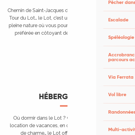
Pêcher dans
Chemin de Saint-Jacques de Compostelle, Véloroutes,
Tour du Lot… le Lot, c’est une véritable destination de
Escalade
pleine nature où vous pourrez pratiquer votre activité
préférée en côtoyant des paysages grandioses.
Spéléologie
Randonner en itinérance
Le Lot en car et en train
Balades et randonnées
Accrobranch
parcours ac
Via Ferrata
Vol libre
HÉBERGEMENTS
Randonnées
Où dormir dans le Lot ? Chez l’habitant, dans une
location de vacances, en camping, ou dans un hôtel
Multi-activi
de charme… le Lot offre des hébergements